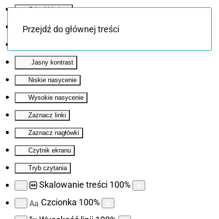
Odwróć kolory
Monochromatyczny
Przejdź do głównej treści
Ciemny kontrast
Jasny kontrast
Niskie nasycenie
Wysokie nasycenie
Zaznacz linki
Zaznacz nagłówki
Czytnik ekranu
Tryb czytania
Skalowanie treści
100
%
Czcionka
100
%
Aa