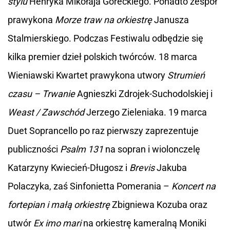
stylu
Henryka Mikołaja Góreckiego. Ponadto zespół
prawykona
Morze traw na orkiestrę
Janusza
Stalmierskiego. Podczas Festiwalu odbędzie się
kilka premier dzieł polskich twórców. 18 marca
Wieniawski Kwartet prawykona utwory
Strumień
czasu – Trwanie
Agnieszki Zdrojek-Suchodolskiej i
Weast / Zawschód
Jerzego Zieleniaka. 19 marca
Duet Soprancello po raz pierwszy zaprezentuje
publiczności
Psalm 131
na sopran i wiolonczelę
Katarzyny Kwiecień-Długosz i
Brevis
Jakuba
Polaczyka, zaś Sinfonietta Pomerania –
Koncert na
fortepian i małą orkiestrę
Zbigniewa Kozuba oraz
utwór
Ex imo mari
na orkiestrę kameralną Moniki