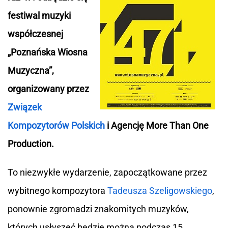
festiwal muzyki
współczesnej
„Poznańska Wiosna
Muzyczna”,
organizowany przez
Związek
Kompozytorów Polskich
i Agencję More Than One
Production.
To niezwykłe wydarzenie, zapoczątkowane przez
wybitnego kompozytora
Tadeusza Szeligowskiego
,
ponownie zgromadzi znakomitych muzyków,
których usłyszeć będzie można podczas 15