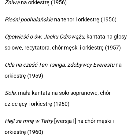
Żniwa
na orkiestrę (1956)
Pieśni podhalańskie
na tenor i orkiestrę (1956)
Opowieść o św. Jacku Odrowążu
, kantata na głosy
solowe, recytatora, chór męski i orkiestrę (1957)
Oda na cześć Ten Tsinga, zdobywcy Everestu
na
orkiestrę (1959)
Soła
, mała kantata na solo sopranowe, chór
dziecięcy i orkiestrę (1960)
Hej! za mną w Tatry
[wersja I] na chór męski i
orkiestrę (1960)