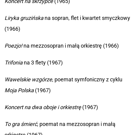
Koncert na skrzypce
(1965)
Liryka gruzińska
na sopran, flet i kwartet smyczkowy
(1966)
Poezjo!
na mezzosopran i małą orkiestrę (1966)
Trifonia
na 3 flety (1967)
Wawelskie wzgórze
, poemat symfoniczny z cyklu
Moja Polska
(1967)
Koncert na dwa oboje i orkiestrę
(1967)
To gra śmierć
, poemat na mezzosopran i małą
orkiestrę (1967)