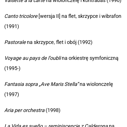
Valsette à la carte
na wiolonczelę i kontrabas (1990)
Canto tricolore
[wersja II] na flet, skrzypce i wibrafon
(1991)
Pastorale
na skrzypce, flet i obój (1992)
Voyage au pays de l’oubli
na orkiestrę symfoniczną
(1995-)
Fantasia sopra „Ave Maris Stella”
na wiolonczelę
(1997)
Aria per orchestra
(1998)
La Vida es sueño – reminiscencje z Calderona
na