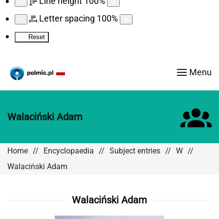
Line height
100
%
Letter spacing
100
%
Reset
Menu
Walaciński Adam
Home
Encyclopaedia
Subject entries
W
Walaciński Adam
Walaciński Adam