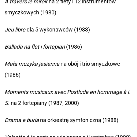
A travers le miroir
na 2 flety i 12 instrumentów
smyczkowych (1980)
Jeu libre
dla 5 wykonawców (1983)
Ballada na flet i fortepian
(1986)
Mała muzyka jesienna
na obój i trio smyczkowe
(1986)
Moments musicaux avec Postlude en hommage à I.
S.
na 2 fortepiany (1987, 2000)
Drama e burla
na orkiestrę symfoniczną (1988)