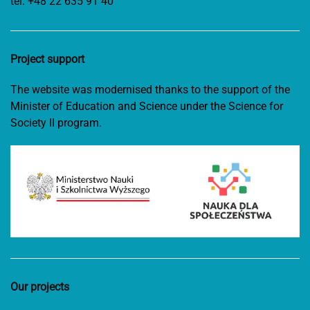
tel:
+48 22 635 91 40
Project support
The website was modernised thanks to the support of the
Minister of Education and Science under the Science for
Society II program.
Our projects