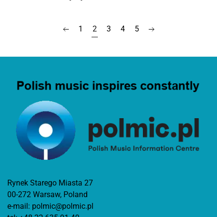
1
2
3
4
5
Rynek Starego Miasta 27
00-272 Warsaw, Poland
e-mail:
polmic@polmic.pl