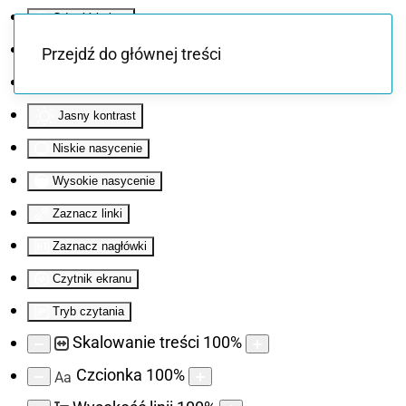
Odwróć kolory
Monochromatyczny
Przejdź do głównej treści
Ciemny kontrast
Jasny kontrast
Niskie nasycenie
Wysokie nasycenie
Zaznacz linki
Zaznacz nagłówki
Czytnik ekranu
Tryb czytania
Skalowanie treści
100
%
Czcionka
100
%
Aa