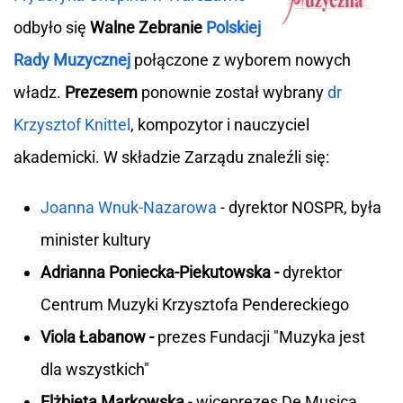
odbyło się
Walne Zebranie
Polskiej
Rady Muzycznej
połączone z wyborem nowych
władz.
Prezesem
ponownie został wybrany
dr
Krzysztof Knittel
, kompozytor i nauczyciel
akademicki. W składzie Zarządu znaleźli się:
Joanna Wnuk-Nazarowa
- dyrektor NOSPR, była
minister kultury
Adrianna Poniecka-Piekutowska -
dyrektor
Centrum Muzyki Krzysztofa Pendereckiego
Viola Łabanow -
prezes Fundacji "Muzyka jest
dla wszystkich"
Elżbieta Markowska
- wiceprezes De Musica,