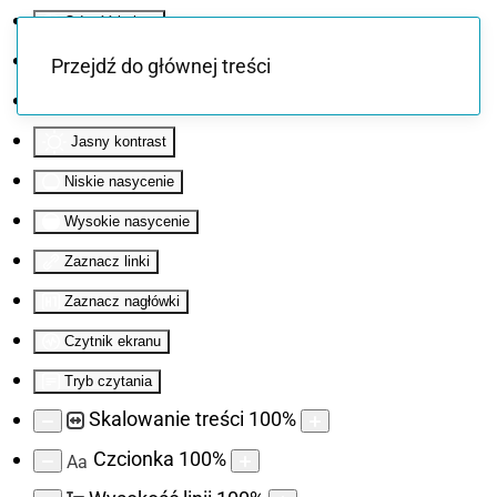
Odwróć kolory
Monochromatyczny
Przejdź do głównej treści
Ciemny kontrast
Jasny kontrast
Niskie nasycenie
Wysokie nasycenie
Zaznacz linki
Zaznacz nagłówki
Czytnik ekranu
Tryb czytania
Skalowanie treści
100
%
Czcionka
100
%
Aa