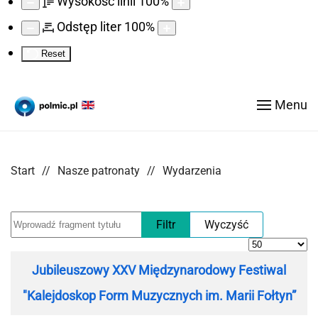
Wysokość linii
100
%
Odstęp liter
100
%
Reset
Menu
Start
Nasze patronaty
Wydarzenia
Wprowadź fragment tytułu
Filtr
Wyczyść
Pokaż #
Tytuł
Jubileuszowy XXV Międzynarodowy Festiwal
"Kalejdoskop Form Muzycznych im. Marii Fołtyn”