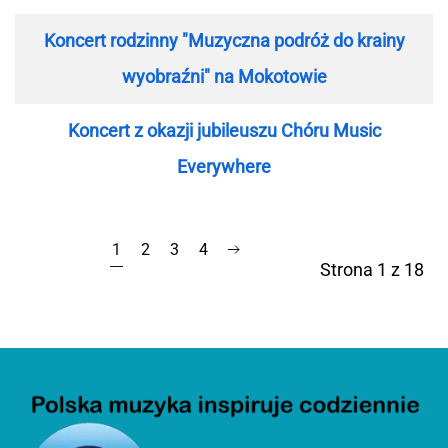
Koncert rodzinny "Muzyczna podróż do krainy
wyobraźni" na Mokotowie
Koncert z okazji jubileuszu Chóru Music
Everywhere
1
2
3
4
Strona 1 z 18