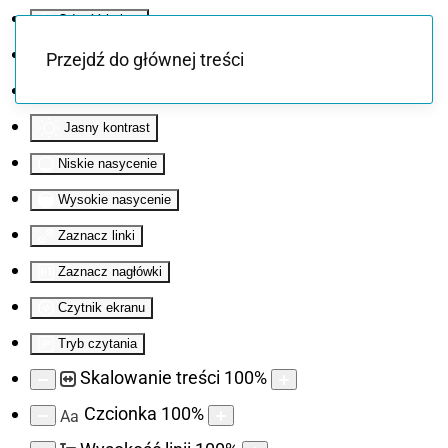
Odwróć kolory
Monochromatyczny
Przejdź do głównej treści
Ciemny kontrast
Jasny kontrast
Niskie nasycenie
Wysokie nasycenie
Zaznacz linki
Zaznacz nagłówki
Czytnik ekranu
Tryb czytania
Skalowanie treści
100
%
Czcionka
100
%
Aa