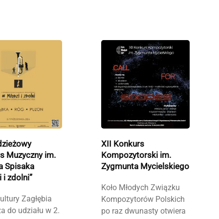
dzieżowy
XII Konkurs
s Muzyczny im.
Kompozytorski im.
a Spisaka
Zygmunta Mycielskiego
 i zdolni”
Koło Młodych Związku
ultury Zagłębia
Kompozytorów Polskich
a do udziału w 2.
po raz dwunasty otwiera