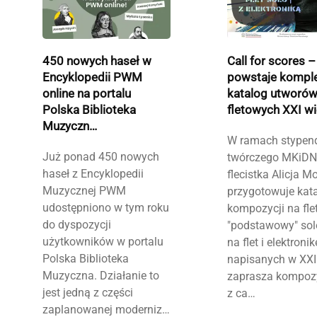
450 nowych haseł w
Call for scores –
Encyklopedii PWM
powstaje kompl
online na portalu
katalog utworó
Polska Biblioteka
fletowych XXI w
Muzyczn…
W ramach stypen
Już ponad 450 nowych
twórczego MKiDN
haseł z Encyklopedii
flecistka Alicja Mo
Muzycznej PWM
przygotowuje kat
udostępniono w tym roku
kompozycji na fle
do dyspozycji
"podstawowy" sol
użytkowników w portalu
na flet i elektronik
Polska Biblioteka
napisanych w XXI 
Muzyczna. Działanie to
zaprasza kompoz
jest jedną z części
z ca…
zaplanowanej moderniz…