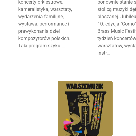
koncerty orkiestrowe,
ponownie stanie s
kameralistyka, warsztaty,
stolicą muzyki dęt
wydarzenia familijne,
blaszanej. Jubile
wystawa, performance i
10. edycja "Corno
prawykonania dzieł
Brass Music Festi
kompozytorów polskich.
tydzień koncertów
Taki program szykuj…
warsztatów, wyst
instr…