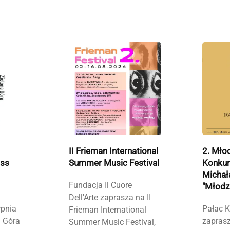
II Frieman International
2. Mło
ass
Summer Music Festival
Konkur
Michał
Fundacja Il Cuore
"Młodzi
Dell'Arte zaprasza na II
rpnia
Pałac K
Frieman International
a Góra
zaprasz
Summer Music Festival,