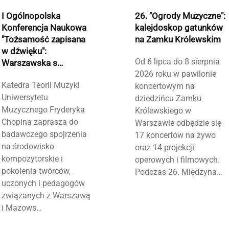
I Ogólnopolska
26. "Ogrody Muzyczne":
Konferencja Naukowa
kalejdoskop gatunków
"Tożsamość zapisana
na Zamku Królewskim
w dźwięku":
Od 6 lipca do 8 sierpnia
Warszawska s…
2026 roku w pawilonie
Katedra Teorii Muzyki
koncertowym na
Uniwersytetu
dziedzińcu Zamku
Muzycznego Fryderyka
Królewskiego w
Chopina zaprasza do
Warszawie odbędzie się
badawczego spojrzenia
17 koncertów na żywo
na środowisko
oraz 14 projekcji
kompozytorskie i
operowych i filmowych.
pokolenia twórców,
Podczas 26. Międzyna…
uczonych i pedagogów
związanych z Warszawą
i Mazows…