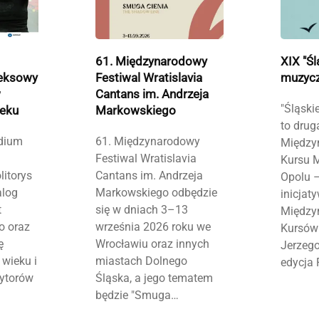
61. Międzynarodowy
XIX "Śl
eksowy
Festiwal Wratislavia
muzycz
w
Cantans im. Andrzeja
"Śląski
ieku
Markowskiego
to drug
dium
61. Międzynarodowy
Między
Festiwal Wratislavia
Kursu 
litorys
Cantans im. Andrzeja
Opolu 
alog
Markowskiego odbędzie
inicja
t
się w dniach 3–13
Między
o oraz
września 2026 roku we
Kursów
ę
Wrocławiu oraz innych
Jerzego
wieku i
miastach Dolnego
edycja 
ytorów
Śląska, a jego tematem
będzie "Smuga…