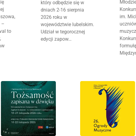
ię
Młodzi
który odbędzie się w
ej
Konkur
dniach 2-16 sierpnia
uszowa,
im. Mic
2026 roku w
" –
uczniów
województwie lubelskim.
val to
muzyczn
Udział w tegorocznej
,
Konkur
edycji zapow…
aw
formuł
Między