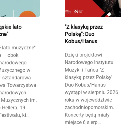
ąskie lato
"Z klasyką przez
ne"
Polskę": Duo
Kobus/Hanus
e lato muzyczne"
Dzięki projektowi
a – obok
Narodowego Instytutu
narodowego
Muzyki i Tańca "Z
Muzycznego w
klasyką przez Polskę"
– sztandarowa
Duo Kobus/Hanus
tywa Towarzystwa
wystąpi w sierpniu 2026
narodowych
roku w województwie
 Muzycznych im.
zachodniopomorskim.
 Hellera. 19.
Koncerty będą miały
Festiwalu, kt…
miejsce 6 sierp…