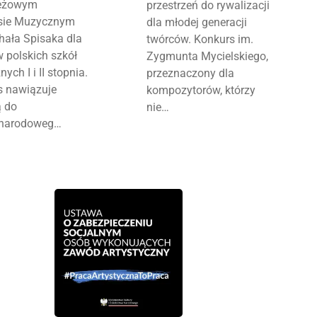
eżowym
przestrzeń do rywalizacji
sie Muzycznym
dla młodej generacji
hała Spisaka dla
twórców. Konkurs im.
 polskich szkół
Zygmunta Mycielskiego,
ych I i II stopnia.
przeznaczony dla
s nawiązuje
kompozytorów, którzy
ą do
nie…
narodoweg…