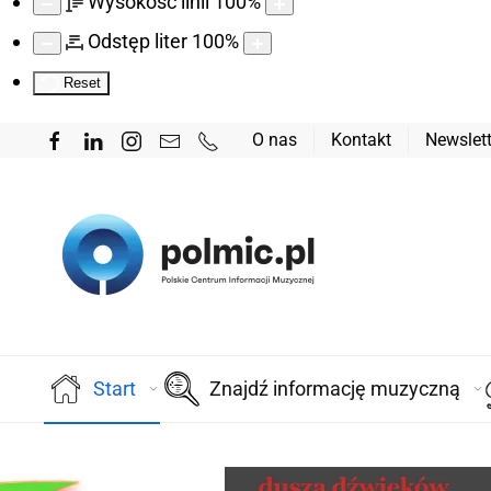
Wysokość linii
100
%
Odstęp liter
100
%
Reset
O nas
Kontakt
Newslett
Start
Znajdź informację muzyczną