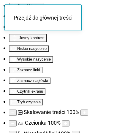
Odwróć kolory
Monochromatyczny
Przejdź do głównej treści
Ciemny kontrast
Jasny kontrast
Niskie nasycenie
Wysokie nasycenie
Zaznacz linki
Zaznacz nagłówki
Czytnik ekranu
Tryb czytania
Skalowanie treści
100
%
Czcionka
100
%
Aa