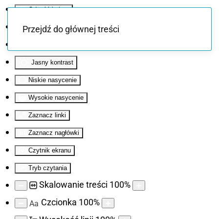
Odwróć kolory
Monochromatyczny
Przejdź do głównej treści
Ciemny kontrast
Jasny kontrast
Niskie nasycenie
Wysokie nasycenie
Zaznacz linki
Zaznacz nagłówki
Czytnik ekranu
Tryb czytania
Skalowanie treści
100
%
Czcionka
100
%
Aa