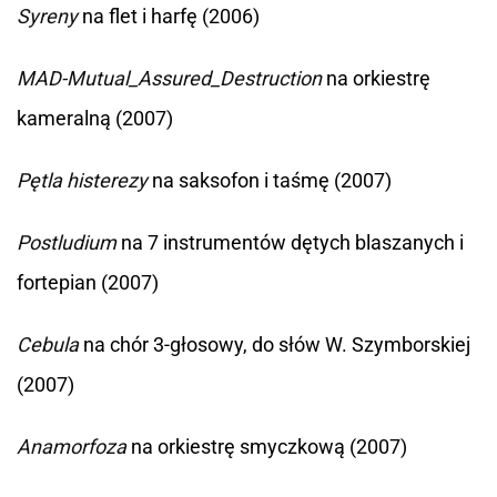
Syreny
na flet i harfę (2006)
MAD-Mutual_Assured_Destruction
na orkiestrę
kameralną (2007)
Pętla histerezy
na saksofon i taśmę (2007)
Postludium
na 7 instrumentów dętych blaszanych i
fortepian (2007)
Cebula
na chór 3-głosowy, do słów W. Szymborskiej
(2007)
Anamorfoza
na orkiestrę smyczkową (2007)