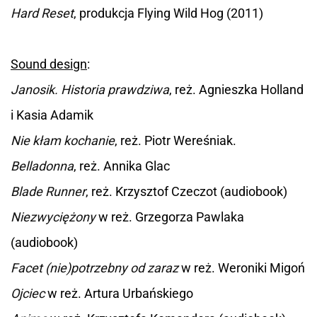
Hard Reset
, produkcja Flying Wild Hog (2011)
Sound design
:
Janosik. Historia prawdziwa
, reż. Agnieszka Holland
i Kasia Adamik
Nie kłam kochanie
, reż. Piotr Wereśniak.
Belladonna
, reż. Annika Glac
Blade Runner
, reż. Krzysztof Czeczot (audiobook)
Niezwyciężony
w reż. Grzegorza Pawlaka
(audiobook)
Facet (nie)potrzebny od zaraz
w reż. Weroniki Migoń
Ojciec
w reż. Artura Urbańskiego