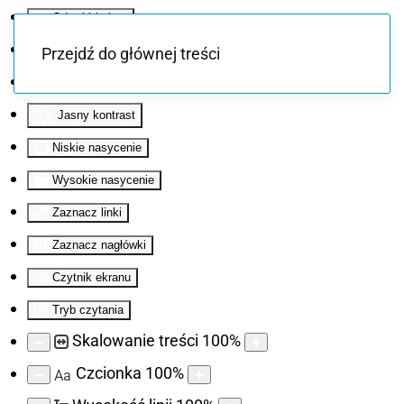
Odwróć kolory
Monochromatyczny
Przejdź do głównej treści
Ciemny kontrast
Jasny kontrast
Niskie nasycenie
Wysokie nasycenie
Zaznacz linki
Zaznacz nagłówki
Czytnik ekranu
Tryb czytania
Skalowanie treści
100
%
Czcionka
100
%
Aa