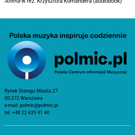
Anima
w reż. Krzysztofa Komandera (audiobook)
Rynek Starego Miasta 27
00-272 Warszawa
e-mail:
polmic@polmic.pl
tel:
+48 22 635 91 40