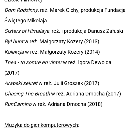
Dom Rodzinny
, reż. Marek Cichy, produkcja Fundacja
Świętego Mikołaja
Sisters of Himalaya
, reż. i produkcja Dariusz Załuski
Był bunt
w reż. Małgorzaty Kozery (2013)
Kolekcja
w reż. Małgorzaty Kozery (2014)
Thea - to somre en vinter
w reż. Igora Dewolda
(2017)
Arabski sekret
w reż. Julii Groszek (2017)
Chasing The Breath
w reż. Adriana Dmocha (2017)
RunCamino
w reż. Adriana Dmocha (2018)
Muzyka do gier komputerowych
: