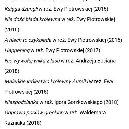
Księga dżungli
w reż. Ewy Piotrowskiej (2015)
Nie dość blada królewna
w reż. Ewy Piotrowskiej
(2016)
A niech to czykolada
w reż. Ewy Piotrowskiej (2016)
Happening
w reż. Ewy Piotrowskiej (2017)
Nie wywołuj wilka z lasu
w reż. Andrzeja Bociana
(2018)
Maleńkie królestwo królewny Aurelki
w reż. Ewy
Piotrowskiej (2018)
Niespodzianka
w reż. Igora Gorzkowskiego (2018)
Odprawa posłów greckich
w reż. Waldemara
Raźniaka (2018)