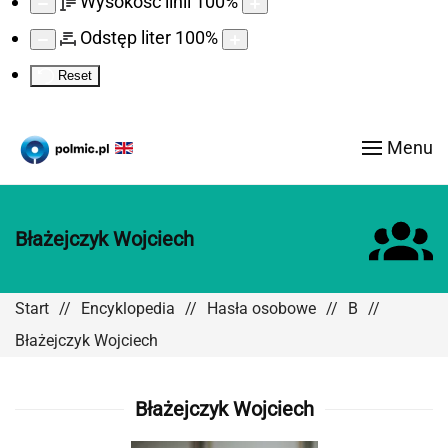
Wysokość linii
100
%
Odstęp liter
100
%
Reset
Menu
Błażejczyk Wojciech
Start
Encyklopedia
Hasła osobowe
B
Błażejczyk Wojciech
Błażejczyk Wojciech