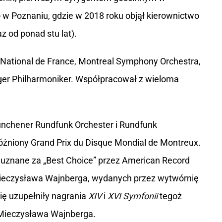
o w Poznaniu, gdzie w 2018 roku objął kierownictwo
 od ponad stu lat).
e National de France, Montreal Symphony Orchestra,
rger Philharmoniker. Współpracował z wieloma
nchener Rundfunk Orchester i Rundfunk
óżniony Grand Prix du Disque Mondial de Montreux.
 uznane za „Best Choice” przez American Record
 Mieczysława Wajnberga, wydanych przez wytwórnię
rię uzupełniły nagrania
XIV
i
XVI Symfonii
tegoż
ieczysława Wajnberga.