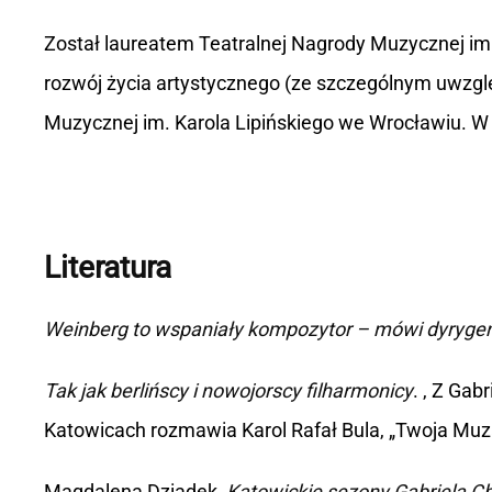
Został laureatem Teatralnej Nagrody Muzycznej im. 
rozwój życia artystycznego (ze szczególnym uwzgl
Muzycznej im. Karola Lipińskiego we Wrocławiu. W 
Literatura
Weinberg to wspaniały kompozytor – mówi dyrygen
Tak jak berlińscy i nowojorscy filharmonicy
. , Z Ga
Katowicach rozmawia Karol Rafał Bula, „Twoja Muza"
Magdalena Dziadek,
Katowickie sezony Gabriela C