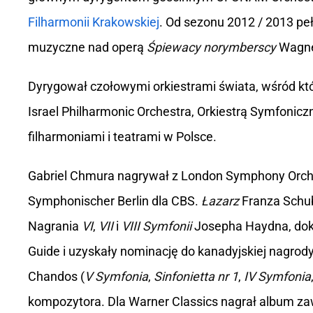
Filharmonii Krakowskiej
. Od sezonu 2012 / 2013 pe
muzyczne nad operą
Śpiewacy norymberscy
Wagner
Dyrygował czołowymi orkiestrami świata, wśród któr
Israel Philharmonic Orchestra, Orkiestrą Symfoni
filharmoniami i teatrami w Polsce.
Gabriel Chmura nagrywał z London Symphony Orch
Symphonischer Berlin dla CBS.
Łazarz
Franza Schub
Nagrania
VI
,
VII
i
VIII Symfonii
Josepha Haydna, doko
Guide i uzyskały nominację do kanadyjskiej nagro
Chandos (
V Symfonia
,
Sinfonietta nr 1
,
IV Symfonia
kompozytora. Dla Warner Classics nagrał album za