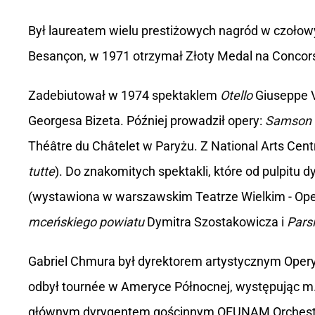
Był laureatem wielu prestiżowych nagród w czołow
Besançon, w 1971 otrzymał Złoty Medal na Concorso
Zadebiutował w 1974 spektaklem
Otello
Giuseppe V
Georgesa Bizeta. Później prowadził opery:
Samson i
Théâtre du Châtelet w Paryżu. Z National Arts Cent
tutte
). Do znakomitych spektakli, które od pulpit
(wystawiona w warszawskim Teatrze Wielkim - Ope
mceńskiego powiatu
Dymitra Szostakowicza i
Parsi
Gabriel Chmura był dyrektorem artystycznym Opery
odbył tournée w Ameryce Północnej, występując m. 
głównym dyrygentem gościnnym OFUNAM Orchestra