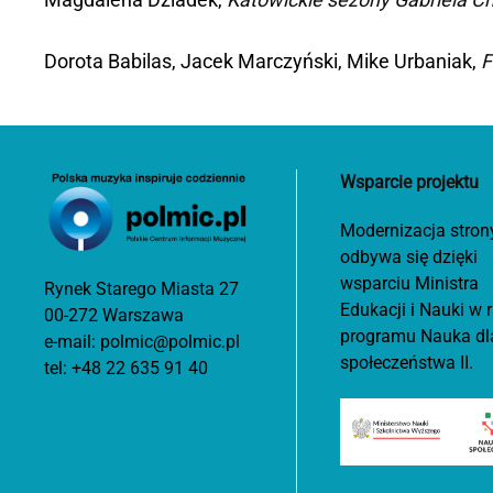
Dorota Babilas, Jacek Marczyński, Mike Urbaniak,
F
Wsparcie projektu
Modernizacja stron
odbywa się dzięki
wsparciu Ministra
Rynek Starego Miasta 27
Edukacji i Nauki w
00-272 Warszawa
programu Nauka dl
e-mail:
polmic@polmic.pl
społeczeństwa II.
tel:
+48 22 635 91 40