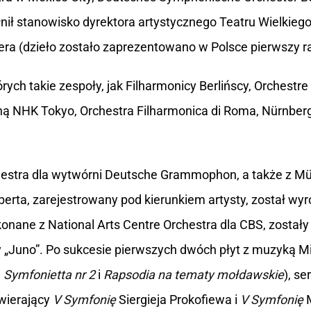
łnił stanowisko dyrektora artystycznego Teatru Wielkieg
a (dzieło zostało zaprezentowano w Polsce pierwszy raz
ych takie zespoły, jak Filharmonicy Berlińscy, Orchestr
czną NHK Tokyo, Orchestra Filharmonica di Roma, Nürnbe
estra dla wytwórni Deutsche Grammophon, a także z Mü
erta, zarejestrowany pod kierunkiem artysty, został wyr
nane z National Arts Centre Orchestra dla CBS, zostały
dy „Juno”. Po sukcesie pierwszych dwóch płyt z muzyką
,
Symfonietta nr 2
i
Rapsodia na tematy mołdawskie
), se
wierający
V Symfonię
Siergieja Prokofiewa i
V Symfonię
M