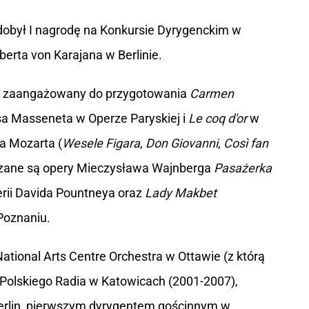
dobył I nagrodę na Konkursie Dyrygenckim w
erta von Karajana w Berlinie.
ie zaangażowany do przygotowania
Carmen
a Masseneta w Operze Paryskiej i
Le coq d'or
w
 Mozarta (
Wesele Figara
,
Don Giovanni
,
Così fan
liczane są opery Mieczysława Wajnberga
Pasażerka
rii Davida Pountneya oraz
Lady Makbet
Poznaniu.
ional Arts Centre Orchestra w Ottawie (z którą
 Polskiego Radia w Katowicach (2001-2007),
rlin, pierwszym dyrygentem gościnnym w