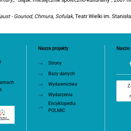
aust - Gounod, Chmura, Sofulak
, Teatr Wielki im. Stani
Nasze projekty
Nasze 
y
Strony
Bazy danych
 ramach
Wydawnictwa
Z
a
Wydarzenia
Encyklopedia
POLMIC