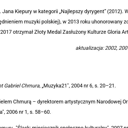
Jana Kiepury w kategorii „Najlepszy dyrygent” (2012). W
ędnieniem muzyki polskiej), w 2013 roku uhonorowany zo
2017 otrzymał Złoty Medal Zasłużony Kulturze Gloria Art
aktualizacja: 2002, 20
t Gabriel Chmura
, „Muzyka21", 2004 nr 6, s. 20–21.
brielem Chmurą – dyrektorem artystycznym Narodowej Or
, 2006 nr 1, s. 58–60.
hmury
,, "Śląsk: miesięcznik społeczno-kulturalny", 2007 nr 