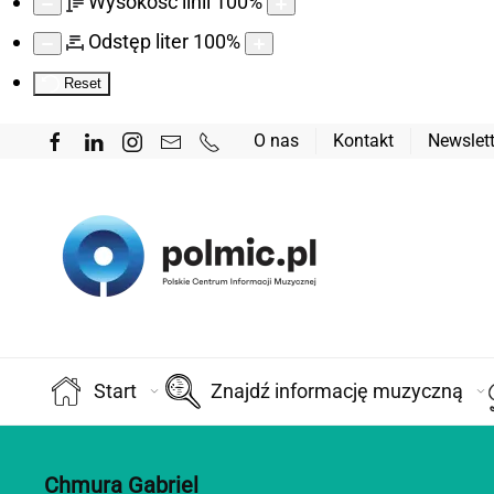
Wysokość linii
100
%
Odstęp liter
100
%
Reset
O nas
Kontakt
Newslett
Start
Znajdź informację muzyczną
Chmura Gabriel