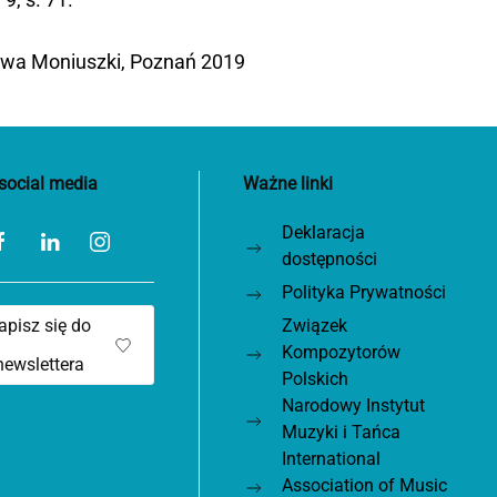
sława Moniuszki, Poznań 2019
social media
Ważne linki
Deklaracja
dostępności
Polityka Prywatności
apisz się do
Związek
Kompozytorów
newslettera
Polskich
Narodowy Instytut
Muzyki i Tańca
International
Association of Music