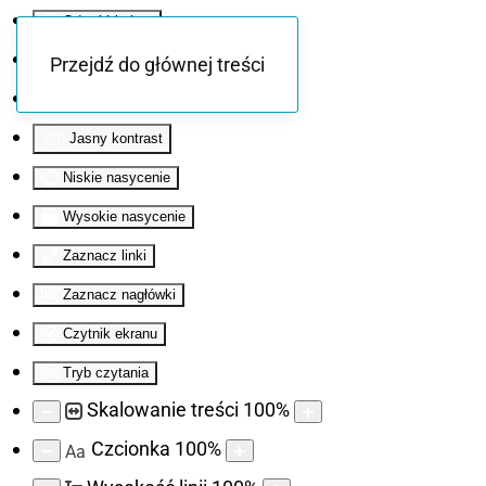
Odwróć kolory
Monochromatyczny
Przejdź do głównej treści
Ciemny kontrast
Jasny kontrast
Niskie nasycenie
Wysokie nasycenie
Zaznacz linki
Zaznacz nagłówki
Czytnik ekranu
Tryb czytania
Skalowanie treści
100
%
Czcionka
100
%
Aa