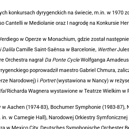
ych konkursach dyrygenckich na świecie, m.in. w 1970 z
 Cantelli w Mediolanie oraz I nagrodę na Konkursie Herb
erdiego w Operze w Monachium, gdzie został następn
 Dalila
Camille Saint-Saënsa w Barcelonie,
Werther
Jules
re Orchestra nagrał
Da Ponte Cycle
Wolfganga Amadeusa
u dyrygenckiego poprowadził maestro Gabriel Chmura, za
rze Narodowej) i
Portret
(wystawiona w Nancy) w reżyse
fal
Richarda Wagnera wystawione w Teatrze Wielkim w 
 w Aachen (1974-83), Bochumer Symphonie (1983-87), Nat
in. w Carnegie Hall), Narodowej Orkiestry Symfonicznej
 w Mexico City, Deutsches Symphonische Orchester Be