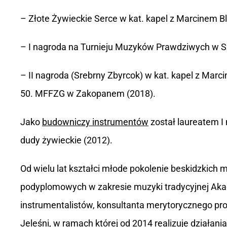
– Złote Żywieckie Serce w kat. kapel z Marcinem Bl
– I nagroda na Turnieju Muzyków Prawdziwych w Szc
– II nagroda (Srebrny Zbyrcok) w kat. kapel z M
50. MFFZG w Zakopanem (2018).
Jako
budowniczy instrumentów
został laureatem I
dudy żywieckie (2012).
Od wielu lat kształci młode pokolenie beskidzkich
podyplomowych w zakresie muzyki tradycyjnej Akad
instrumentalistów, konsultanta merytorycznego pr
Jeleśni, w ramach której od 2014 realizuje działani