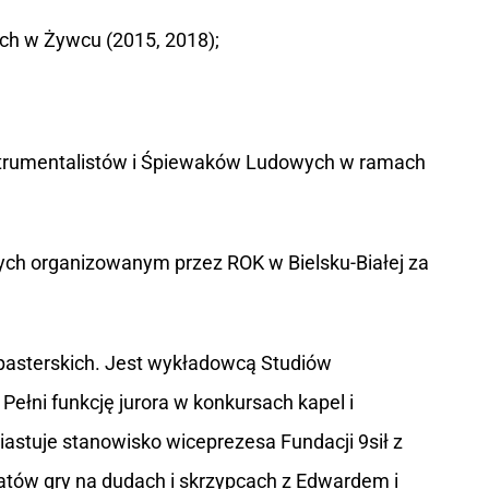
ich w Żywcu (2015, 2018);
nstrumentalistów i Śpiewaków Ludowych w ramach
ych organizowanym przez ROK w Bielsku-Białej za
 pasterskich. Jest wykładowcą Studiów
łni funkcję jurora w konkursach kapel i
astuje stanowisko wiceprezesa Fundacji 9sił z
ztatów gry na dudach i skrzypcach z Edwardem i