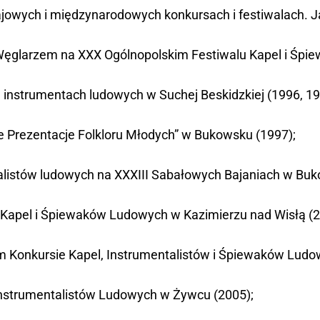
rajowych i międzynarodowych konkursach i festiwalach. 
m Węglarzem na XXX Ogólnopolskim Festiwalu Kapel i Śp
ch instrumentach ludowych w Suchej Beskidzkiej (1996, 19
e Prezentacje Folkloru Młodych” w Bukowsku (1997);
listów ludowych na XXXIII Sabałowych Bajaniach w Buko
u Kapel i Śpiewaków Ludowych w Kazimierzu nad Wisłą (2
ym Konkursie Kapel, Instrumentalistów i Śpiewaków L
Instrumentalistów Ludowych w Żywcu (2005);