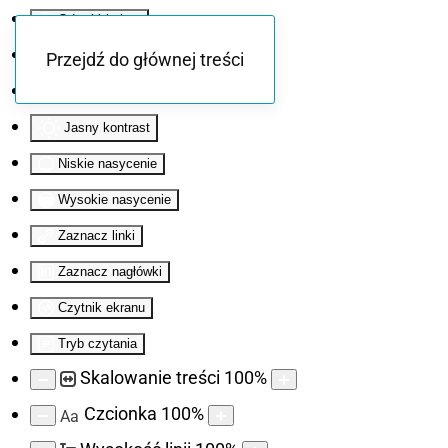
Odwróć kolory
Monochromatyczny
Przejdź do głównej treści
Ciemny kontrast
Jasny kontrast
Niskie nasycenie
Wysokie nasycenie
Zaznacz linki
Zaznacz nagłówki
Czytnik ekranu
Tryb czytania
Skalowanie treści
100
%
Czcionka
100
%
Aa