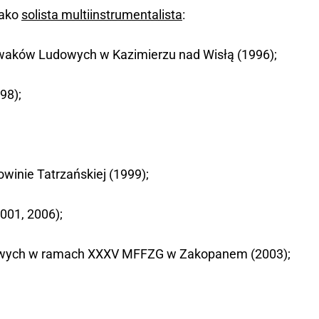
Jako
solista multiinstrumentalista
:
iewaków Ludowych w Kazimierzu nad Wisłą (1996);
98);
winie Tatrzańskiej (1999);
001, 2006);
udowych w ramach XXXV MFFZG w Zakopanem (2003);