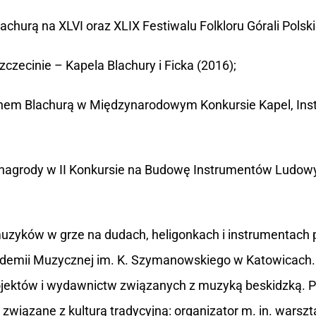
achurą na XLVI oraz XLIX Festiwalu Folkloru Górali Polsk
zecinie – Kapela Blachury i Ficka (2016);
arcinem Blachurą w Międzynarodowym Konkursie Kapel, I
 nagrody w II Konkursie na Budowę Instrumentów Ludow
 muzyków w grze na dudach, heligonkach i instrumentach
emii Muzycznej im. K. Szymanowskiego w Katowicach. Pe
ojektów i wydawnictw związanych z muzyką beskidzką. Pi
a związane z kulturą tradycyjną: organizator m. in. wars