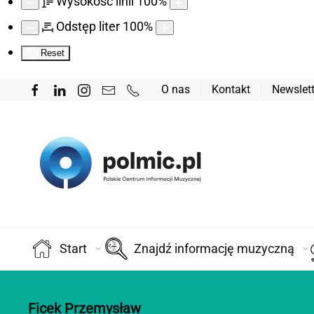
Wysokość linii
100
%
Odstęp liter
100
%
Reset
O nas
Kontakt
Newslett
Start
Znajdź informację muzyczną
Ficek Przemysław