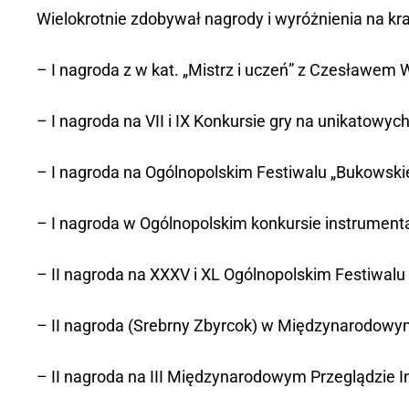
Wielokrotnie zdobywał nagrody i wyróżnienia na k
– I nagroda z w kat. „Mistrz i uczeń” z Czesławe
– I nagroda na VII i IX Konkursie gry na unikatowy
– I nagroda na Ogólnopolskim Festiwalu „Bukowski
– I nagroda w Ogólnopolskim konkursie instrumenta
– II nagroda na XXXV i XL Ogólnopolskim Festiwal
– II nagroda (Srebrny Zbyrcok) w Międzynarodow
– II nagroda na III Międzynarodowym Przeglądzie 