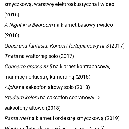
smyczkową, warstwę elektroakustyczną i wideo
(2016)
A Night in a Bedroom
na klarnet basowy i wideo
(2016)
Quasi una fantasia. Koncert fortepianowy nr 3
(2017)
Theta
na waltornię solo (2017)
Concerto grosso nr 5
na klarnet kontrabasowy,
marimbę i orkiestrę kameralną (2018)
Alpha
na saksofon altowy solo (2018)
Studium koloru
na saksofon sopranowy i 2
saksofony altowe (2018)
Panta rhei
na klarnet i orkiestrę smyczkową (2019)
Planh
na flety, skrzypce i wiolonczelę (część