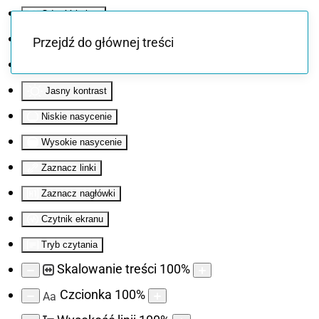
Odwróć kolory
Monochromatyczny
Przejdź do głównej treści
Ciemny kontrast
Jasny kontrast
Niskie nasycenie
Wysokie nasycenie
Zaznacz linki
Zaznacz nagłówki
Czytnik ekranu
Tryb czytania
Skalowanie treści
100
%
Czcionka
100
%
Aa