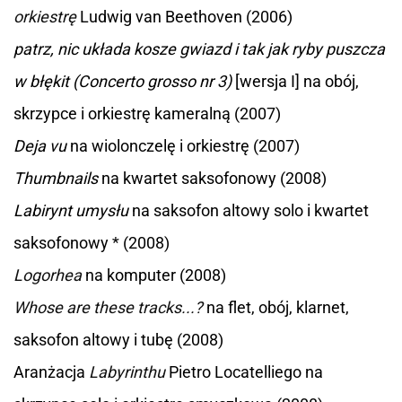
orkiestrę
Ludwig van Beethoven (2006)
patrz, nic układa kosze gwiazd i tak jak ryby puszcza
w błękit (Concerto grosso nr 3)
[wersja I] na obój,
skrzypce i orkiestrę kameralną (2007)
Deja vu
na wiolonczelę i orkiestrę (2007)
Thumbnails
na kwartet saksofonowy (2008)
Labirynt umysłu
na saksofon altowy solo i kwartet
saksofonowy * (2008)
Logorhea
na komputer (2008)
Whose are these tracks...?
na flet, obój, klarnet,
saksofon altowy i tubę (2008)
Aranżacja
Labyrinthu
Pietro Locatelliego na