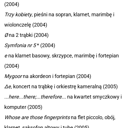
(2004)
Trzy kobiety
, pieśni na sopran, klarnet, marimbę i
wiolonczelę (2004)
Ø
na 2 trąbki (2004)
Symfonia nr 5
* (2004)
e
na klarnet basowy, skrzypce, marimbę i fortepian
(2004)
Mygoor
na akordeon i fortepian (2004)
Δe
, koncert na trąbkę i orkiestrę kameralną (2005)
...here...there;...therefore...
na kwartet smyczkowy i
komputer (2005)
Whose are those fingerprints
na flet piccolo, obój,
klarnet, saksofon altowy i tubę (2005)