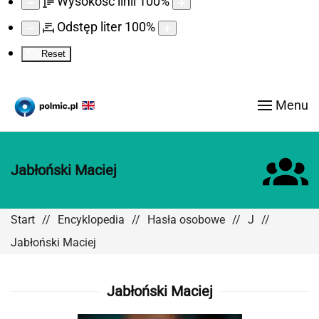
Wysokość linii
100
%
Odstęp liter
100
%
Reset
Menu
Jabłoński Maciej
Start
Encyklopedia
Hasła osobowe
J
Jabłoński Maciej
Jabłoński Maciej