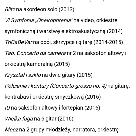
Blitz
na akordeon solo (2013)
VI Symfonia „Oneirophrenia”
na video, orkiestrę
symfoniczną i warstwę elektroakustyczną (2014)
TriCaBeVar
na obój, skrzypce i gitarę (2014-2015)
Tao. Concerto da camera
nr 2 na saksofon altowy i
orkiestrę kameralną (2015)
Kryształ i szkło
na dwie gitary (2015)
Półcienie i kontury (Concerto grosso no. 4)
na gitarę,
kontrabas i orkiestrę smyczkową (2016)
IU
na saksofon altowy i fortepian (2016)
Wielka fuga
na 6 gitar (2016)
Mecz
na 2 grupy młodzieży, narratora, orkiestrę