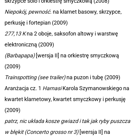
skrzypce solo i orkiestrę smyczkową (2008)
Niepokój, pewność.
na klarnet basowy, skrzypce,
perkusję i fortepian (2009)
277,13 K
na 2 oboje, saksofon altowy i warstwę
elektroniczną (2009)
(Barbapapa)
[wersja II] na orkiestrę smyczkową
(2009)
Trainspotting (see trailer)
na puzon i tubę (2009)
Aranżacja cz. 1
Harnasi
Karola Szymanowskiego na
kwartet klarnetowy, kwartet smyczkowy i perkusję
(2009)
patrz, nic układa kosze gwiazd i tak jak ryby puszcza
w błękit (Concerto grosso nr 3)
[wersja II] na