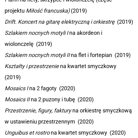
projektu
Miłość francuska)
(2019)
Drift. Koncert na gitarę elektryczną i orkiestrę
(2019)
Szlakiem nocnych motyli I
na akordeon i
wiolonczelę (2019)
Szlakiem nocnych motyli II
na flet i fortepian (2019)
Kształty i przestrzenie
na kwartet smyczkowy
(2019)
Mosaics I
na 2 fagoty (2020)
Mosaics II
na 2 puzony i tubę (2020)
Przestrzenie, figury, faktury
na orkiestrę smyczkową
w ustawieniu przestrzennym (2020)
Unguibus et rostro
na kwartet smyczkowy (2020)