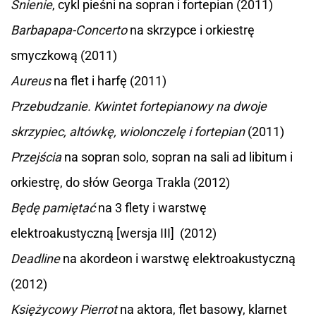
Śnienie
, cykl pieśni na sopran i fortepian (2011)
Barbapapa-Concerto
na skrzypce i orkiestrę
smyczkową (2011)
Aureus
na flet i harfę (2011)
Przebudzanie. Kwintet fortepianowy na dwoje
skrzypiec, altówkę, wiolonczelę i fortepian
(2011)
Przejścia
na sopran solo, sopran na sali ad libitum i
orkiestrę, do słów Georga Trakla (2012)
Będę pamiętać
na 3 flety i warstwę
elektroakustyczną [wersja III] (2012)
Deadline
na akordeon i warstwę elektroakustyczną
(2012)
Księżycowy Pierrot
na aktora, flet basowy, klarnet