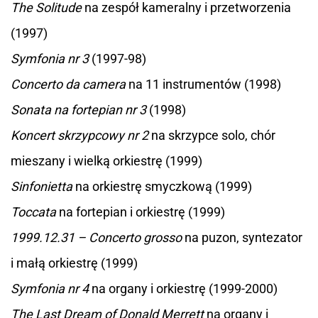
The Solitude
na zespół kameralny i przetworzenia
(1997)
Symfonia nr 3
(1997-98)
Concerto da camera
na 11 instrumentów (1998)
Sonata na fortepian nr 3
(1998)
Koncert skrzypcowy nr 2
na skrzypce solo, chór
mieszany i wielką orkiestrę (1999)
Sinfonietta
na orkiestrę smyczkową (1999)
Toccata
na fortepian i orkiestrę (1999)
1999.12.31 – Concerto grosso
na puzon, syntezator
i małą orkiestrę (1999)
Symfonia nr 4
na organy i orkiestrę (1999-2000)
The Last Dream of Donald Merrett
na organy i