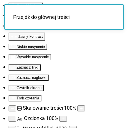
Odwróć kolory
Monochromatyczny
Przejdź do głównej treści
Ciemny kontrast
Jasny kontrast
Niskie nasycenie
Wysokie nasycenie
Zaznacz linki
Zaznacz nagłówki
Czytnik ekranu
Tryb czytania
Skalowanie treści
100
%
Czcionka
100
%
Aa