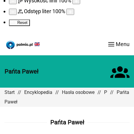
Wysokość linii
100
%
Odstęp liter
100
%
Reset
Menu
Pańta Paweł
Start
Encyklopedia
Hasła osobowe
P
Pańta
Paweł
Pańta Paweł