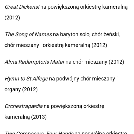
Great Dickens!
na powiększoną orkiestrę kameralną
(2012)
The Song of Names
na baryton solo, chór żeński,
chór mieszany i orkiestrę kameralną (2012)
Alma Redemptoris Mater
na chór mieszany (2012)
Hymn to St Alfege
na podwójny chór mieszany i
organy (2012)
Orchestrapædia
na powiększoną orkiestrę
kameralną (2013)
Two Composers, Four Hands
na podwójną orkiestrę