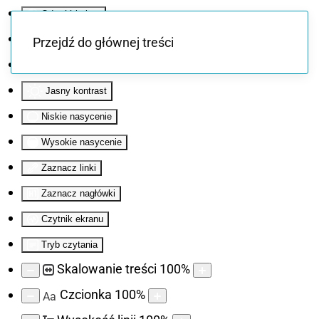
Odwróć kolory
Monochromatyczny
Przejdź do głównej treści
Ciemny kontrast
Jasny kontrast
Niskie nasycenie
Wysokie nasycenie
Zaznacz linki
Zaznacz nagłówki
Czytnik ekranu
Tryb czytania
Skalowanie treści
100
%
Czcionka
100
%
Aa