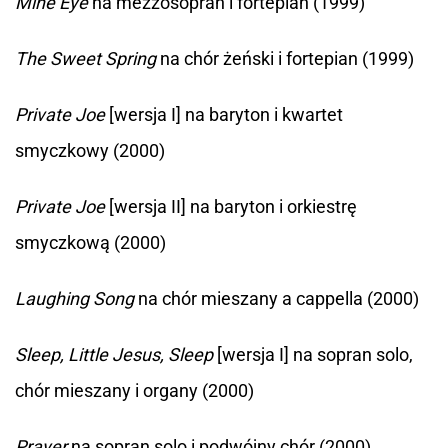
Mine Eye
na mezzosopran i fortepian (1999)
The Sweet Spring
na chór żeński i fortepian (1999)
Private Joe
[wersja I] na baryton i kwartet
smyczkowy (2000)
Private Joe
[wersja II] na baryton i orkiestrę
smyczkową (2000)
Laughing Song
na chór mieszany a cappella (2000)
Sleep, Little Jesus, Sleep
[wersja I] na sopran solo,
chór mieszany i organy (2000)
Prayer
na sopran solo i podwójny chór (2000)