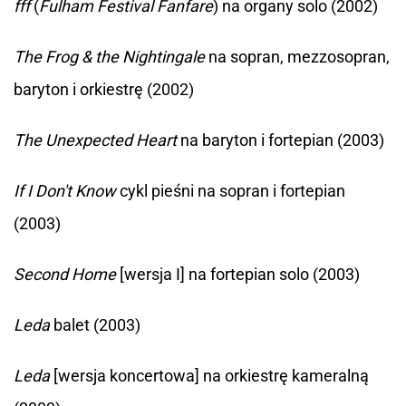
fff
(
Fulham Festival Fanfare
) na organy solo (2002)
The Frog & the Nightingale
na sopran, mezzosopran,
baryton i orkiestrę (2002)
The Unexpected Heart
na baryton i fortepian (2003)
If I Don't Know
cykl pieśni na sopran i fortepian
(2003)
Second Home
[wersja I] na fortepian solo (2003)
Leda
balet (2003)
Leda
[wersja koncertowa] na orkiestrę kameralną