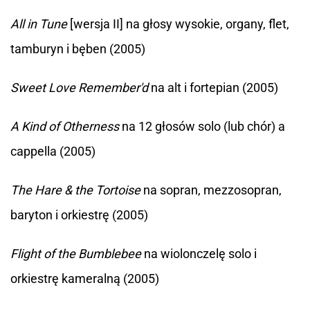
All in Tune
[wersja II] na głosy wysokie, organy, flet,
tamburyn i bęben (2005)
Sweet Love Remember'd
na alt i fortepian (2005)
A Kind of Otherness
na 12 głosów solo (lub chór) a
cappella (2005)
The Hare & the Tortoise
na sopran, mezzosopran,
baryton i orkiestrę (2005)
Flight of the Bumblebee
na wiolonczelę solo i
orkiestrę kameralną (2005)