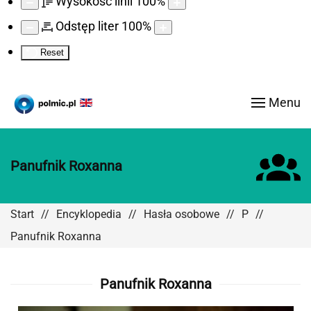
Wysokość linii
100
%
Odstęp liter
100
%
Reset
Menu
Panufnik Roxanna
Start
Encyklopedia
Hasła osobowe
P
Panufnik Roxanna
Panufnik Roxanna