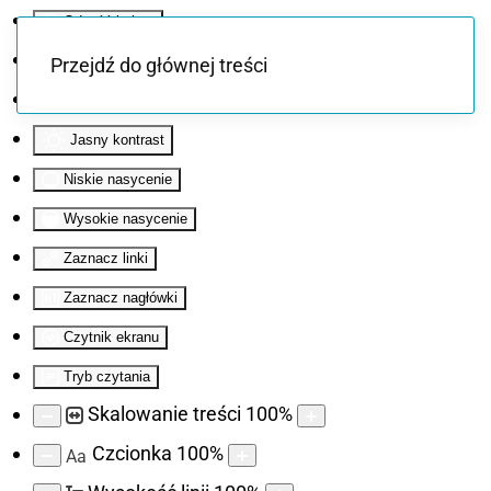
Odwróć kolory
Monochromatyczny
Przejdź do głównej treści
Ciemny kontrast
Jasny kontrast
Niskie nasycenie
Wysokie nasycenie
Zaznacz linki
Zaznacz nagłówki
Czytnik ekranu
Tryb czytania
Skalowanie treści
100
%
Czcionka
100
%
Aa