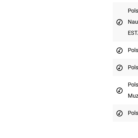
Pol
Nau
EST
Pols
Pol
Pols
Muz
Pol