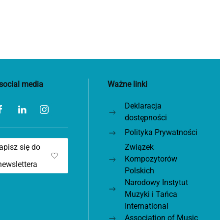
social media
Ważne linki
Deklaracja
dostępności
Polityka Prywatności
apisz się do
Związek
Kompozytorów
newslettera
Polskich
Narodowy Instytut
Muzyki i Tańca
International
Association of Music