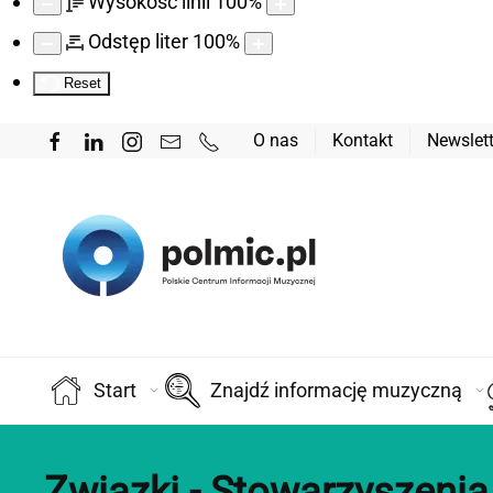
Wysokość linii
100
%
Odstęp liter
100
%
Reset
O nas
Kontakt
Newslett
Start
Znajdź informację muzyczną
Związki - Stowarzyszenia