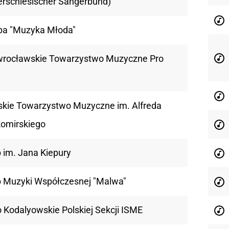
erschlesischer Sängerbund)
pa "Muzyka Młoda"
wrocławskie Towarzystwo Muzyczne Pro
e
iskie Towarzystwo Muzyczne im. Alfreda
komirskiego
 im. Jana Kiepury
b Muzyki Współczesnej "Malwa"
 Kodalyowskie Polskiej Sekcji ISME