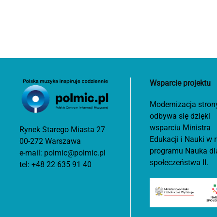
Wsparcie projektu
Modernizacja stron
odbywa się dzięki
wsparciu Ministra
Rynek Starego Miasta 27
Edukacji i Nauki w
00-272 Warszawa
programu Nauka dl
e-mail:
polmic@polmic.pl
społeczeństwa II.
tel:
+48 22 635 91 40