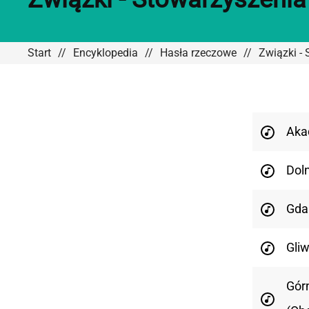
Start
Encyklopedia
Hasła rzeczowe
Związki -
Aka
Dol
Gda
Gli
Gór