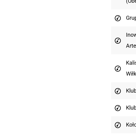
(Ob
Gru
Ino
Art
Kal
Wił
Klub
Klu
Koło