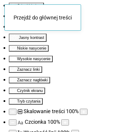
Odwróć kolory
Monochromatyczny
Przejdź do głównej treści
Ciemny kontrast
Jasny kontrast
Niskie nasycenie
Wysokie nasycenie
Zaznacz linki
Zaznacz nagłówki
Czytnik ekranu
Tryb czytania
Skalowanie treści
100
%
Czcionka
100
%
Aa