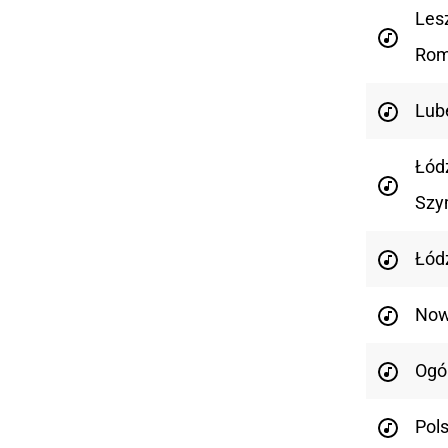
Les
Rom
Lub
Łód
Szy
Łód
Now
Ogó
Pol