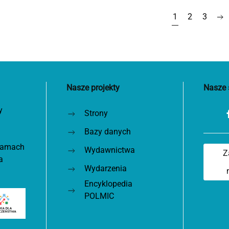
1
2
3
Nasze projekty
Nasze 
y
Strony
Bazy danych
 ramach
Wydawnictwa
Z
a
Wydarzenia
Encyklopedia
POLMIC