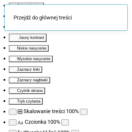
Odwróć kolory
Monochromatyczny
Przejdź do głównej treści
Ciemny kontrast
Jasny kontrast
Niskie nasycenie
Wysokie nasycenie
Zaznacz linki
Zaznacz nagłówki
Czytnik ekranu
Tryb czytania
Skalowanie treści
100
%
Czcionka
100
%
Aa