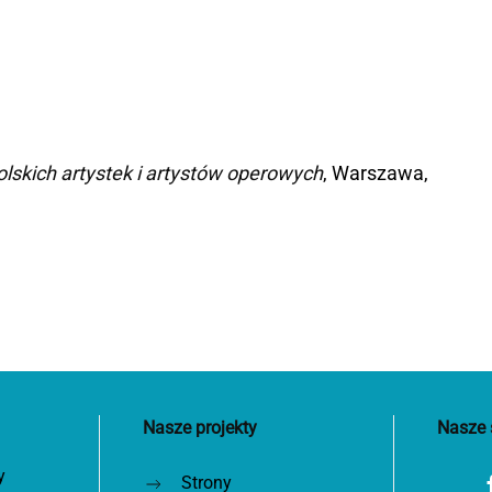
lskich artystek i artystów operowych
, Warszawa,
Nasze projekty
Nasze 
y
Strony