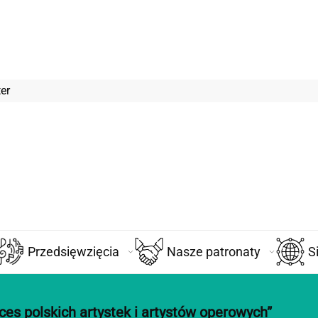
er
Przedsięwzięcia
Nasze patronaty
S
es polskich artystek i artystów operowych”