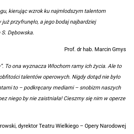
ologu, kierując wzrok ku najmłodszym talentom
uż przyfrunęło, a jego bodaj najbardziej
a S. Dębowska.
Prof. dr hab. Marcin Gmys
”. To ona wyznacza Włochom ramy ich życia. Ale to
bfitości talentów operowych. Nigdy dotąd nie było
lentami to – podkręcany mediami – snobizm naszych
ez niego by nie zaistniała! Cieszmy się nim w operze
owski, dyrektor Teatru Wielkiego – Opery Narodowej