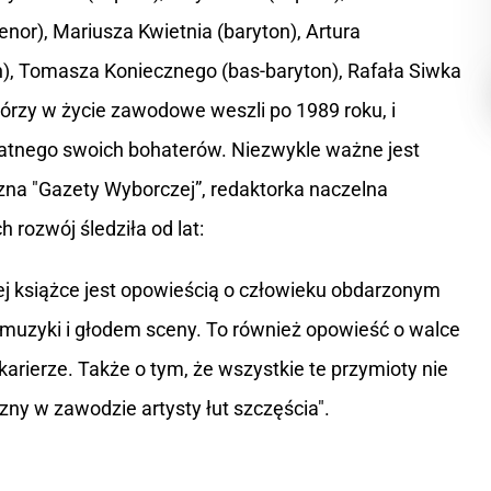
enor), Mariusza Kwietnia (baryton), Artura
on), Tomasza Koniecznego (bas-baryton), Rafała Siwka
tórzy w życie zawodowe weszli po 1989 roku, i
watnego swoich bohaterów. Niezwykle ważne jest
czna "Gazety Wyborczej”, redaktorka naczelna
 rozwój śledziła od lat:
ej książce jest opowieścią o człowieku obdarzonym
o muzyki i głodem sceny. To również opowieść o walce
 karierze. Także o tym, że wszystkie te przymioty nie
zny w zawodzie artysty łut szczęścia".