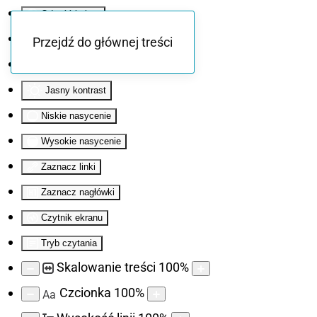
Odwróć kolory
Monochromatyczny
Przejdź do głównej treści
Ciemny kontrast
Jasny kontrast
Niskie nasycenie
Wysokie nasycenie
Zaznacz linki
Zaznacz nagłówki
Czytnik ekranu
Tryb czytania
Skalowanie treści
100
%
Czcionka
100
%
Aa