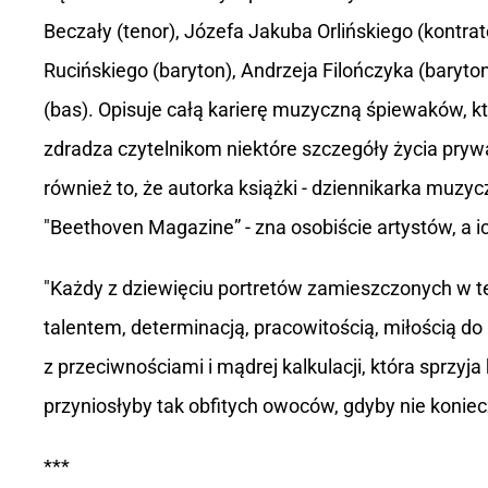
Beczały (tenor), Józefa Jakuba Orlińskiego (kontrat
Rucińskiego (baryton), Andrzeja Filończyka (baryt
(bas). Opisuje całą karierę muzyczną śpiewaków, k
zdradza czytelnikom niektóre szczegóły życia pry
również to, że autorka książki - dziennikarka muzy
"Beethoven Magazine” - zna osobiście artystów, a ich
"Każdy z dziewięciu portretów zamieszczonych w t
talentem, determinacją, pracowitością, miłością d
z przeciwnościami i mądrej kalkulacji, która sprzyja
przyniosłyby tak obfitych owoców, gdyby nie koniec
***