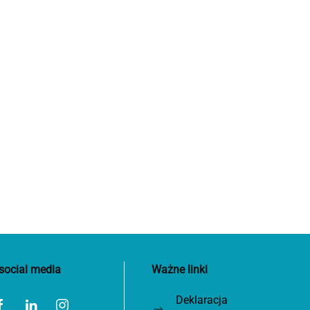
social media
Ważne linki
Deklaracja