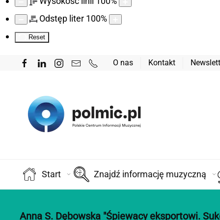
Wysokość linii
100
%
Odstęp liter
100
%
Reset
O nas
Kontakt
Newslett
Start
Znajdź informację muzyczną
Anna S. Dębowska "Śpiewacy eksportowi. Sukc