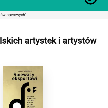
stów operowych”
kich artystek i artystów