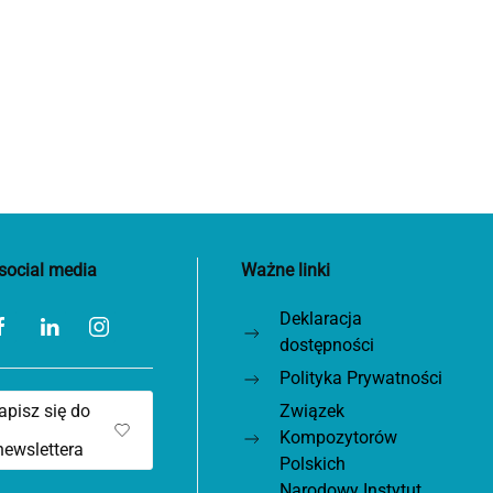
social media
Ważne linki
Deklaracja
dostępności
Polityka Prywatności
apisz się do
Związek
Kompozytorów
newslettera
Polskich
Narodowy Instytut