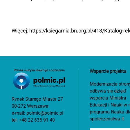
Więcej: https://ksiegarnia.bn.org.pl/413/Katalog-r
Wsparcie projektu
Modernizacja stron
odbywa się dzięki
wsparciu Ministra
Rynek Starego Miasta 27
Edukacji i Nauki w
00-272 Warszawa
programu Nauka dl
e-mail:
polmic@polmic.pl
społeczeństwa II.
tel:
+48 22 635 91 40