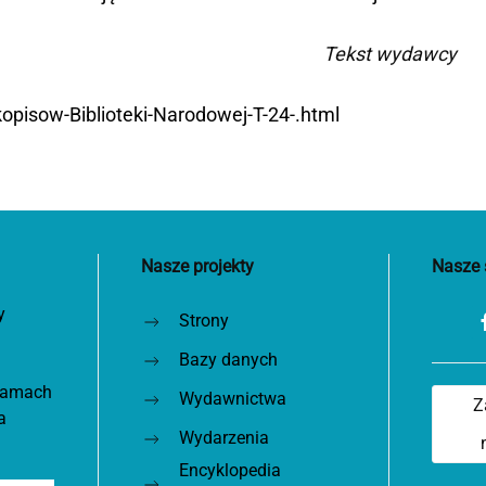
Tekst wydawcy
ekopisow-Biblioteki-Narodowej-T-24-.html
Nasze projekty
Nasze 
y
Strony
Bazy danych
 ramach
Wydawnictwa
Z
a
Wydarzenia
Encyklopedia