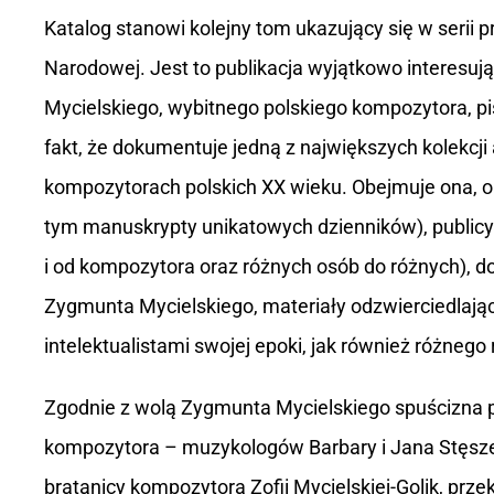
Katalog stanowi kolejny tom ukazujący się w serii pr
Narodowej. Jest to publikacja wyjątkowo interesu
Mycielskiego, wybitnego polskiego kompozytora, pi
fakt, że dokumentuje jedną z największych kolekcj
kompozytorach polskich XX wieku. Obejmuje ona, o
tym manuskrypty unikatowych dzienników), publicy
i od kompozytora oraz różnych osób do różnych), do
Zygmunta Mycielskiego, materiały odzwierciedlając
intelektualistami swojej epoki, jak również różnego
Zgodnie z wolą Zygmunta Mycielskiego spuścizna po
kompozytora – muzykologów Barbary i Jana Stęsze
bratanicy kompozytora Zofii Mycielskiej-Golik, prze