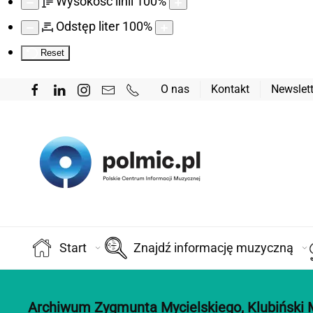
Wysokość linii
100
%
Odstęp liter
100
%
Reset
O nas
Kontakt
Newslett
Start
Znajdź informację muzyczną
Archiwum Zygmunta Mycielskiego, Klubiński 