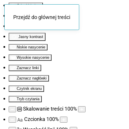
Odwróć kolory
Monochromatyczny
Przejdź do głównej treści
Ciemny kontrast
Jasny kontrast
Niskie nasycenie
Wysokie nasycenie
Zaznacz linki
Zaznacz nagłówki
Czytnik ekranu
Tryb czytania
Skalowanie treści
100
%
Czcionka
100
%
Aa