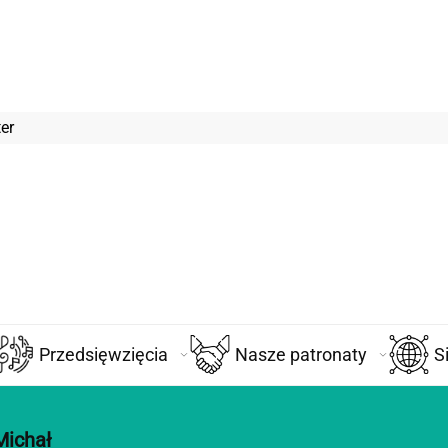
er
Przedsięwzięcia
Nasze patronaty
S
Michał