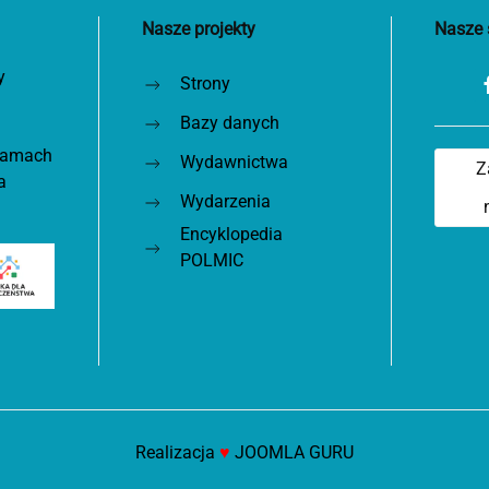
Nasze projekty
Nasze 
y
Strony
Bazy danych
 ramach
Wydawnictwa
Z
a
Wydarzenia
Encyklopedia
POLMIC
Realizacja
♥
JOOMLA GURU