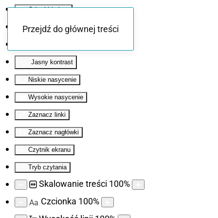
Odwróć kolory
Monochromatyczny
Przejdź do głównej treści
Ciemny kontrast
Jasny kontrast
Niskie nasycenie
Wysokie nasycenie
Zaznacz linki
Zaznacz nagłówki
Czytnik ekranu
Tryb czytania
Skalowanie treści
100
%
Czcionka
100
%
Aa