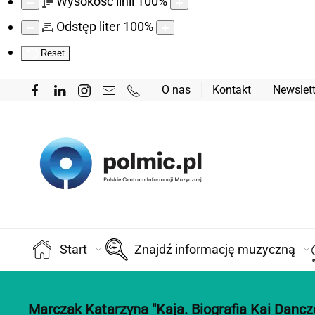
Wysokość linii
100
%
Odstęp liter
100
%
Reset
O nas
Kontakt
Newslett
Start
Znajdź informację muzyczną
Marczak Katarzyna "Kaja. Biografia Kai Dancz