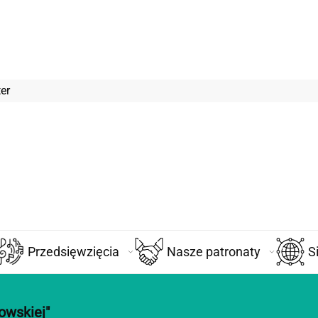
er
Przedsięwzięcia
Nasze patronaty
S
owskiej"