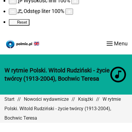
Wysokość linii
100
%
Odstęp liter
100
%
Reset
Menu
W rytmie Polski. Witold Rudziński - życie
twórcy (1913-2004), Bochwic Teresa
Start
Nowości wydawnicze
Książki
W rytmie
Polski. Witold Rudziński - życie twórcy (1913-2004),
Bochwic Teresa