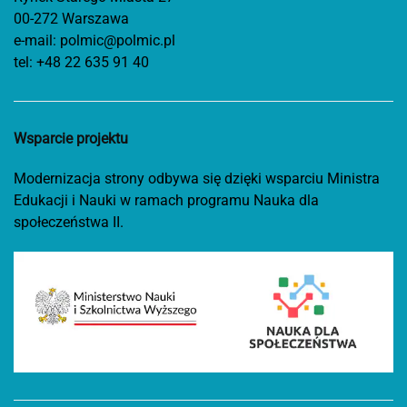
00-272 Warszawa
e-mail:
polmic@polmic.pl
tel:
+48 22 635 91 40
Wsparcie projektu
Modernizacja strony odbywa się dzięki wsparciu Ministra
Edukacji i Nauki w ramach programu Nauka dla
społeczeństwa II.