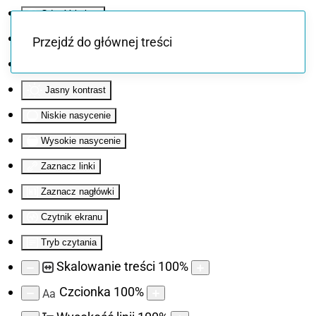
Odwróć kolory
Monochromatyczny
Przejdź do głównej treści
Ciemny kontrast
Jasny kontrast
Niskie nasycenie
Wysokie nasycenie
Zaznacz linki
Zaznacz nagłówki
Czytnik ekranu
Tryb czytania
Skalowanie treści
100
%
Czcionka
100
%
Aa