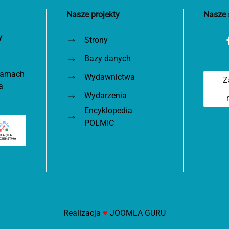
Nasze projekty
Nasze 
y
Strony
Bazy danych
 ramach
Wydawnictwa
Z
a
Wydarzenia
Encyklopedia
POLMIC
Realizacja
♥
JOOMLA GURU