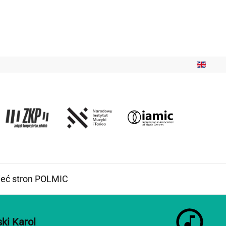
ieć stron POLMIC
ski Karol