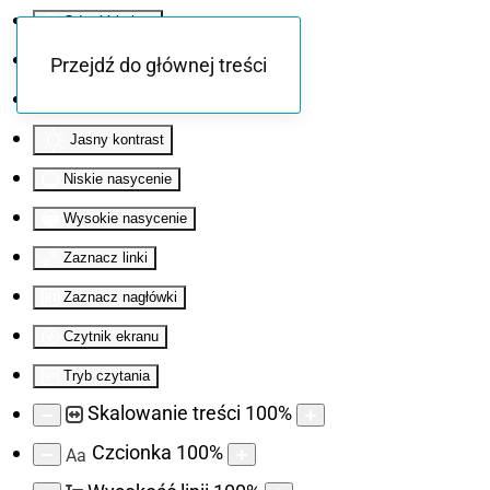
Odwróć kolory
Monochromatyczny
Przejdź do głównej treści
Ciemny kontrast
Jasny kontrast
Niskie nasycenie
Wysokie nasycenie
Zaznacz linki
Zaznacz nagłówki
Czytnik ekranu
Tryb czytania
Skalowanie treści
100
%
Czcionka
100
%
Aa