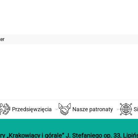
er
Przedsięwzięcia
Nasze patronaty
S
 „Krakowiacy i górale” J. Stefaniego op. 33, Lipiń