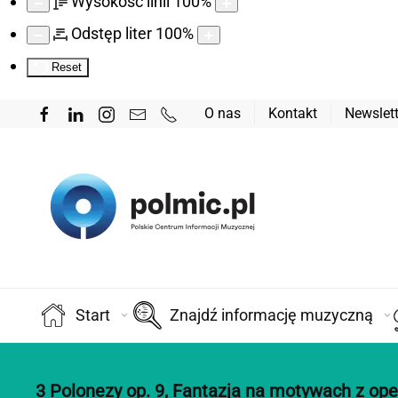
Wysokość linii
100
%
Odstęp liter
100
%
Reset
O nas
Kontakt
Newslett
Start
Znajdź informację muzyczną
3 Polonezy op. 9, Fantazja na motywach z opery