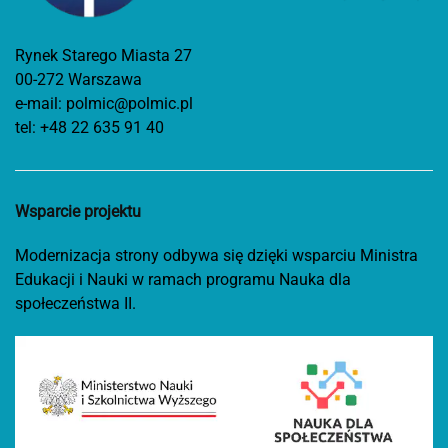
Rynek Starego Miasta 27
00-272 Warszawa
e-mail:
polmic@polmic.pl
tel:
+48 22 635 91 40
Wsparcie projektu
Modernizacja strony odbywa się dzięki wsparciu Ministra
Edukacji i Nauki w ramach programu Nauka dla
społeczeństwa II.