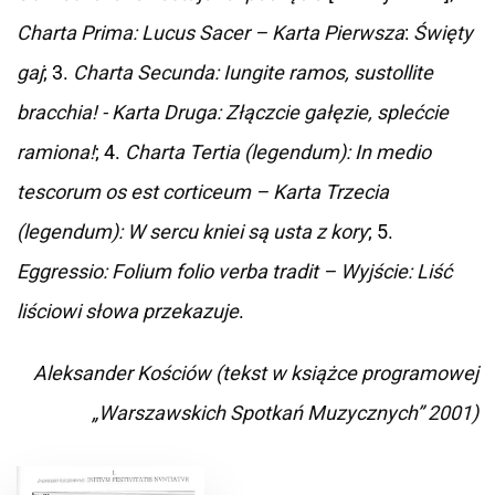
Charta Prima: Lucus Sacer – Karta Pierwsza
:
Święty
gaj
; 3.
Charta Secunda: Iungite ramos, sustollite
bracchia! - Karta Druga: Złączcie gałęzie, splećcie
ramiona!
; 4.
Charta Tertia (legendum): In medio
tescorum os est corticeum – Karta Trzecia
(legendum): W sercu kniei są usta z kory
; 5.
Eggressio: Folium folio verba tradit – Wyjście: Liść
liściowi słowa przekazuje
.
Aleksander Kościów
(tekst w książce programowej
„Warszawskich Spotkań Muzycznych”
2001)