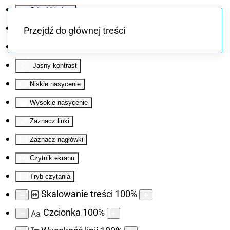
Odwróć kolory
Monochromatyczny
Przejdź do głównej treści
Ciemny kontrast
Jasny kontrast
Niskie nasycenie
Wysokie nasycenie
Zaznacz linki
Zaznacz nagłówki
Czytnik ekranu
Tryb czytania
Skalowanie treści
100
%
Czcionka
100
%
Aa