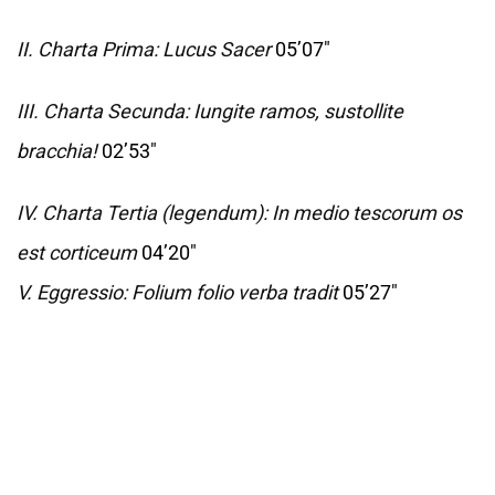
II. Charta Prima: Lucus Sacer
05’07"
III. Charta Secunda: Iungite ramos, sustollite
bracchia!
02’53"
IV. Charta Tertia (legendum): In medio tescorum os
est corticeum
04’20"
V. Eggressio: Folium folio verba tradit
05’27"