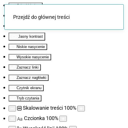
Odwróć kolory
Monochromatyczny
Przejdź do głównej treści
Ciemny kontrast
Jasny kontrast
Niskie nasycenie
Wysokie nasycenie
Zaznacz linki
Zaznacz nagłówki
Czytnik ekranu
Tryb czytania
Skalowanie treści
100
%
Czcionka
100
%
Aa