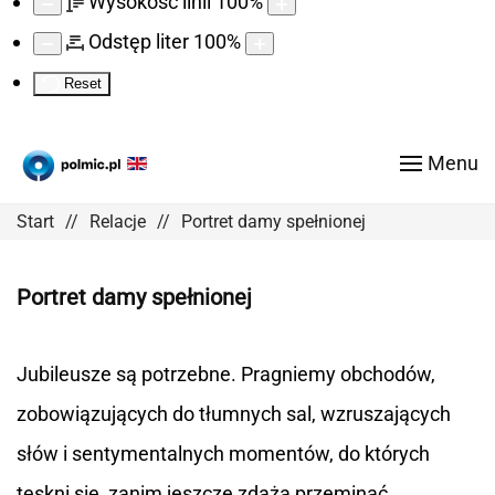
Wysokość linii
100
%
Odstęp liter
100
%
Reset
Menu
Start
Relacje
Portret damy spełnionej
Portret damy spełnionej
Jubileusze są potrzebne. Pragniemy obchodów,
zobowiązujących do tłumnych sal, wzruszających
słów i sentymentalnych momentów, do których
tęskni się, zanim jeszcze zdążą przeminąć.