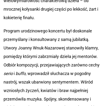
wielowymiarowość charakterową dzieła – od
mrocznej kołysanki drugiej części po lekkość, żart i
kokieterię finału.
Program urodzinowego koncertu był doskonale
przemyślany i konsultowany z samą jubilatką.
Utwory Joanny Wnuk-Nazarowej stanowiły klamry,
pomiędzy którymi zabrzmiały dzieła jej mentorów.
Odbiór kompozycji, przejawiających zarówno cechy
serio
i
buffo
, wprowadził słuchacza w pogodny
nastrój, wszak ubarwiony sentymentem. Wśród
wzniosłych życzeń, kwiatów i braw najpełniej
przemówiła muzyka. Spójny, skondensowany i