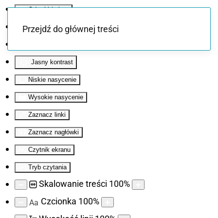
Odwróć kolory
Monochromatyczny
Przejdź do głównej treści
Ciemny kontrast
Jasny kontrast
Niskie nasycenie
Wysokie nasycenie
Zaznacz linki
Zaznacz nagłówki
Czytnik ekranu
Tryb czytania
Skalowanie treści
100
%
Czcionka
100
%
Aa