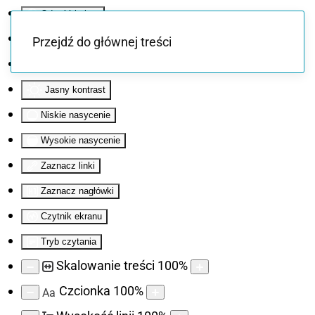
Odwróć kolory
Monochromatyczny
Przejdź do głównej treści
Ciemny kontrast
Jasny kontrast
Niskie nasycenie
Wysokie nasycenie
Zaznacz linki
Zaznacz nagłówki
Czytnik ekranu
Tryb czytania
Skalowanie treści
100
%
Czcionka
100
%
Aa