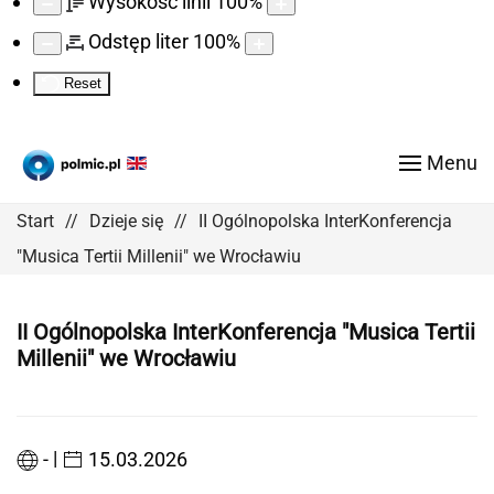
Wysokość linii
100
%
Odstęp liter
100
%
Reset
Menu
Start
Dzieje się
II Ogólnopolska InterKonferencja
"Musica Tertii Millenii" we Wrocławiu
II Ogólnopolska InterKonferencja "Musica Tertii
Millenii" we Wrocławiu
|
-
15.03.2026