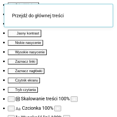
Odwróć kolory
Monochromatyczny
Przejdź do głównej treści
Ciemny kontrast
Jasny kontrast
Niskie nasycenie
Wysokie nasycenie
Zaznacz linki
Zaznacz nagłówki
Czytnik ekranu
Tryb czytania
Skalowanie treści
100
%
Czcionka
100
%
Aa