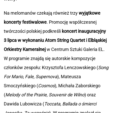
Na melomanów czekają również trzy
wyjątkowe
koncerty festiwalowe
. Promocję współczesnej
twórczości polskiej podkreśli
koncert inauguracyjny
3 lipca w wykonaniu Atom String Quartet i Elbląskiej
Orkiestry Kameralnej
w Centrum Sztuki Galeria EL.
W programie znajdą się autorskie kompozycje
członków zespołu: Krzysztofa Lenczowskiego (
Song
For Mario, Fale, Supernova
), Mateusza
Smoczyńskiego (
Cosmos
), Michała Zaborskiego
(
Melody of the Prairie, Souvenir de Wilno
) oraz
Dawida Lubowicza (
Toccata, Ballada o śmierci
Janosika, Za wcześnie
). W programie znalazł się