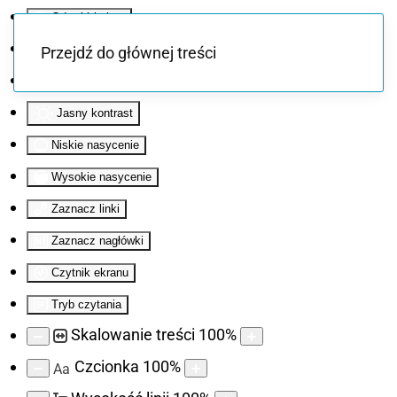
Odwróć kolory
Monochromatyczny
Przejdź do głównej treści
Ciemny kontrast
Jasny kontrast
Niskie nasycenie
Wysokie nasycenie
Zaznacz linki
Zaznacz nagłówki
Czytnik ekranu
Tryb czytania
Skalowanie treści
100
%
Czcionka
100
%
Aa