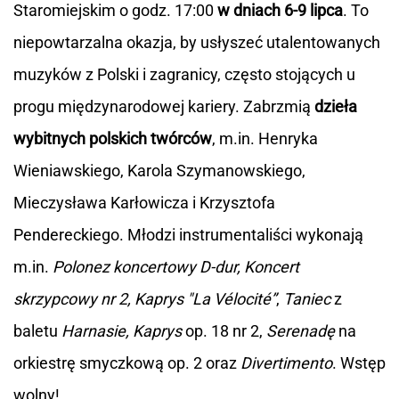
Staromiejskim o godz. 17:00
w dniach 6-9 lipca
. To
niepowtarzalna okazja, by usłyszeć utalentowanych
muzyków z Polski i zagranicy, często stojących u
progu międzynarodowej kariery. Zabrzmią
dzieła
wybitnych polskich twórców
, m.in. Henryka
Wieniawskiego, Karola Szymanowskiego,
Mieczysława Karłowicza i Krzysztofa
Pendereckiego. Młodzi instrumentaliści wykonają
m.in.
Polonez koncertowy D-dur, Koncert
skrzypcowy nr 2, Kaprys "La Vélocité”
,
Taniec
z
baletu
Harnasie, Kaprys
op. 18 nr 2,
Serenadę
na
orkiestrę smyczkową op. 2 oraz
Divertimento
. Wstęp
wolny!