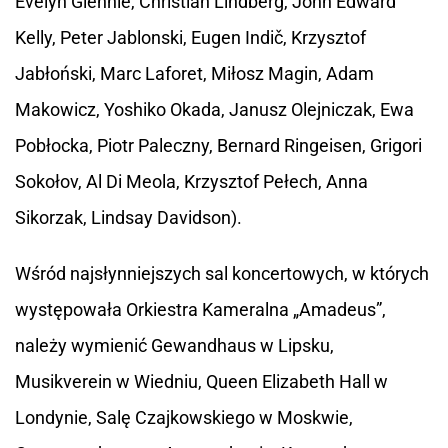
Evelyn Glennie, Christian Lindberg, John Edward
Kelly, Peter Jablonski, Eugen Indič, Krzysztof
Jabłoński, Marc Laforet, Miłosz Magin, Adam
Makowicz, Yoshiko Okada, Janusz Olejniczak, Ewa
Pobłocka, Piotr Paleczny, Bernard Ringeisen, Grigori
Sokołov, Al Di Meola, Krzysztof Pełech, Anna
Sikorzak, Lindsay Davidson).
Wśród najsłynniejszych sal koncertowych, w których
występowała Orkiestra Kameralna „Amadeus”,
należy wymienić Gewandhaus w Lipsku,
Musikverein w Wiedniu, Queen Elizabeth Hall w
Londynie, Salę Czajkowskiego w Moskwie,