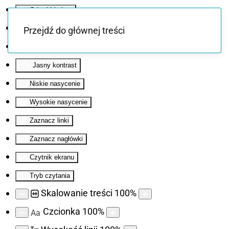
Odwróć kolory
Monochromatyczny
Przejdź do głównej treści
Ciemny kontrast
Jasny kontrast
Niskie nasycenie
Wysokie nasycenie
Zaznacz linki
Zaznacz nagłówki
Czytnik ekranu
Tryb czytania
Skalowanie treści
100
%
Czcionka
100
%
Aa