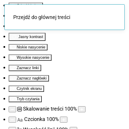
Odwróć kolory
Monochromatyczny
Przejdź do głównej treści
Ciemny kontrast
Jasny kontrast
Niskie nasycenie
Wysokie nasycenie
Zaznacz linki
Zaznacz nagłówki
Czytnik ekranu
Tryb czytania
Skalowanie treści
100
%
Czcionka
100
%
Aa