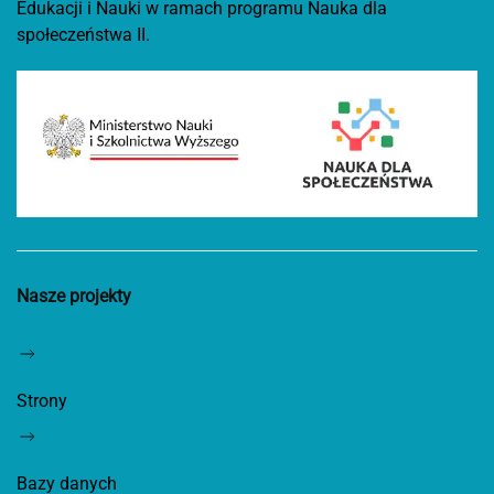
Edukacji i Nauki w ramach programu Nauka dla
społeczeństwa II.
Nasze projekty
Strony
Bazy danych