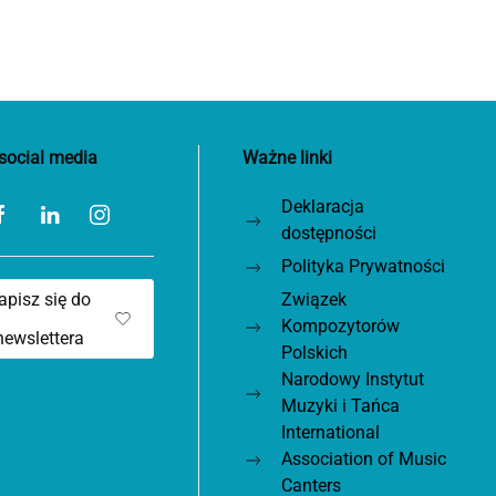
social media
Ważne linki
Deklaracja
dostępności
Polityka Prywatności
apisz się do
Związek
Kompozytorów
newslettera
Polskich
Narodowy Instytut
Muzyki i Tańca
International
Association of Music
Canters