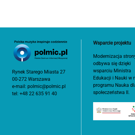
Wsparcie projektu
Modernizacja stron
odbywa się dzięki
wsparciu Ministra
Rynek Starego Miasta 27
Edukacji i Nauki w
00-272 Warszawa
programu Nauka dl
e-mail:
polmic@polmic.pl
społeczeństwa II.
tel:
+48 22 635 91 40