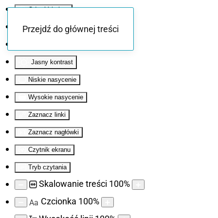
Odwróć kolory
Monochromatyczny
Przejdź do głównej treści
Ciemny kontrast
Jasny kontrast
Niskie nasycenie
Wysokie nasycenie
Zaznacz linki
Zaznacz nagłówki
Czytnik ekranu
Tryb czytania
Skalowanie treści
100
%
Czcionka
100
%
Aa