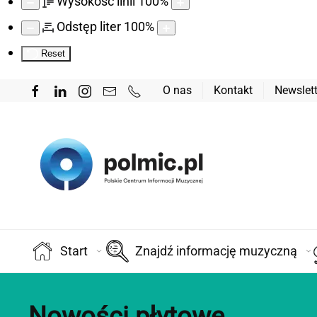
Wysokość linii
100
%
Odstęp liter
100
%
Reset
O nas
Kontakt
Newslett
Start
Znajdź informację muzyczną
Nowości płytowe