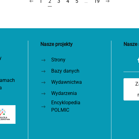
1
2
3
4
5
…
19
Nasze projekty
Nasze 
y
Strony
Bazy danych
 ramach
Wydawnictwa
Z
a
Wydarzenia
Encyklopedia
POLMIC