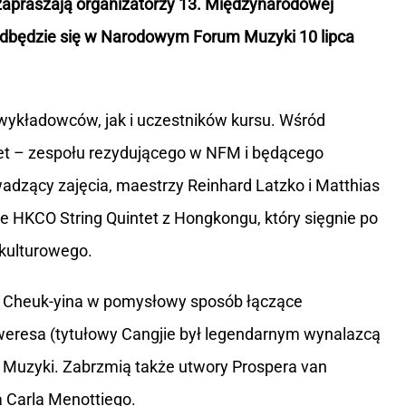
 zapraszają organizatorzy 13. Międzynarodowej
odbędzie się w Narodowym Forum Muzyki 10 lipca
wykładowców, jak i uczestników kursu. Wśród
et – zespołu rezydującego w NFM i będącego
adzący zajęcia, maestrzy Reinhard Latzko i Matthias
 HKCO String Quintet z Hongkongu, który sięgnie po
kulturowego.
g Cheuk-yina w pomysłowy sposób łączące
eresa (tytułowy Cangjie był legendarnym wynalazcą
uzyki. Zabrzmią także utwory Prospera van
a Carla Menottiego.