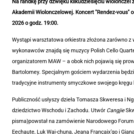
Na randkę przy dźwięku kilkudziesięciu wiolonczel
Akademii Wiolonczelowej. Koncert "Rendez-vous" 
2026 o godz. 19:00.
Wystąpi warsztatowa orkiestra złożona zarówno z 
wykonawców znajdą się muzycy Polish Cello Quart
organizatorem MAW – a obok nich pojawią się prow
Bartolomey. Specjalnym gościem wydarzenia będzie
tradycyjne instrumenty smyczkowe swojego kręgu 
Publiczność usłyszy dzieła Tomasza Skweresa i N
dziedzictwo Wschodu i Zachodu. Utwór
Cangjie
Skw
pisma)powstał na zamówienie Narodowego Forum M
Eechaute, Luk Wai-chuna, Jeana Françaix’go i Gian