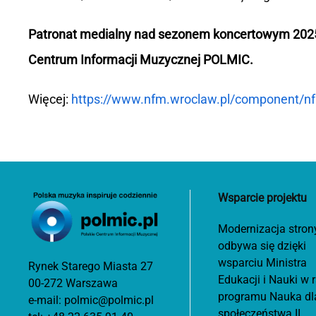
Patronat medialny nad sezonem koncertowym 202
Centrum Informacji Muzycznej POLMIC.
Więcej:
https://www.nfm.wroclaw.pl/component/n
Wsparcie projektu
Modernizacja stron
odbywa się dzięki
wsparciu Ministra
Rynek Starego Miasta 27
Edukacji i Nauki w
00-272 Warszawa
programu Nauka dl
e-mail:
polmic@polmic.pl
społeczeństwa II.