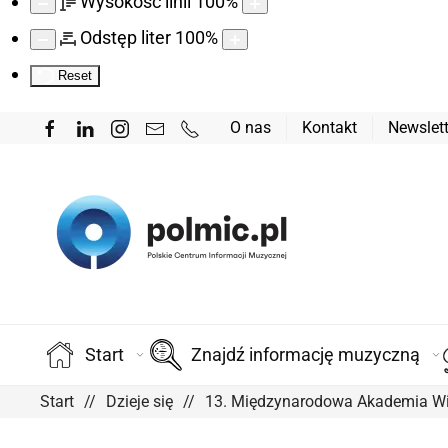
Wysokość linii
100
%
Odstęp liter
100
%
Reset
O nas
Kontakt
Newslett
Start
Znajdź informację muzyczną
Start
Dzieje się
13. Międzynarodowa Akademia Wi