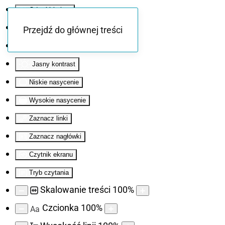
Odwróć kolory
Monochromatyczny
Przejdź do głównej treści
Ciemny kontrast
Jasny kontrast
Niskie nasycenie
Wysokie nasycenie
Zaznacz linki
Zaznacz nagłówki
Czytnik ekranu
Tryb czytania
Skalowanie treści
100
%
Czcionka
100
%
Aa