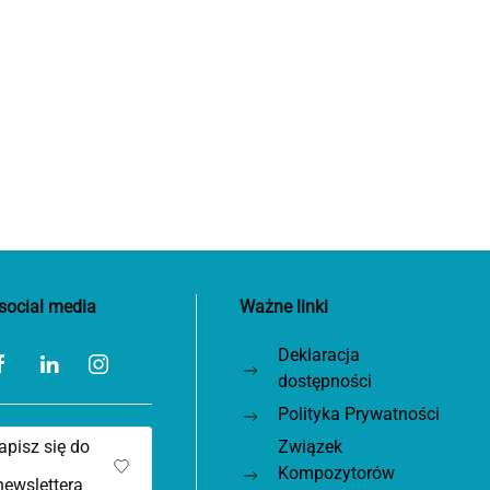
social media
Ważne linki
Deklaracja
dostępności
Polityka Prywatności
apisz się do
Związek
Kompozytorów
newslettera