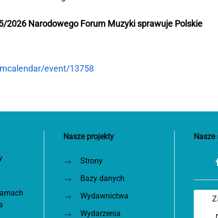
5/2026 Narodowego Forum Muzyki sprawuje Polskie
fmcalendar/event/13758
Nasze projekty
Nasze 
y
Strony
Bazy danych
 ramach
Wydawnictwa
Z
a
Wydarzenia