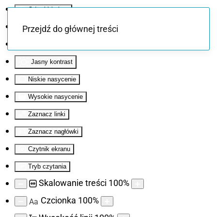
Odwróć kolory
Monochromatyczny
Przejdź do głównej treści
Ciemny kontrast
Jasny kontrast
Niskie nasycenie
Wysokie nasycenie
Zaznacz linki
Zaznacz nagłówki
Czytnik ekranu
Tryb czytania
Skalowanie treści
100
%
Czcionka
100
%
Aa