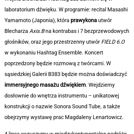
laboratorium dźwięku. W programie: recital Masashi
Yamamoto (Japonia), która
prawykona
utwór
Blecharza
Axis.B
na kontrabas i 7 bezprzewodowych
głośników, oraz jego przestrzenny utwór
FIELD 6.O
w wykonaniu Hashtag Ensemble. Koncert
poprzedzony będzie rozmową z twórcami. W
sąsiedzkiej Galerii B383 będzie można doświadczyć
immersyjnego masażu dźwiękiem
. Wejdziemy
dosłownie do wnętrza instrumentu – unikatowej
konstrukcji o nazwie Sonora Sound Tube, a także
obejrzymy wystawę prac Magdaleny Lenartowicz.
4 lipca wyruszymy w międzykontynentalne podróże