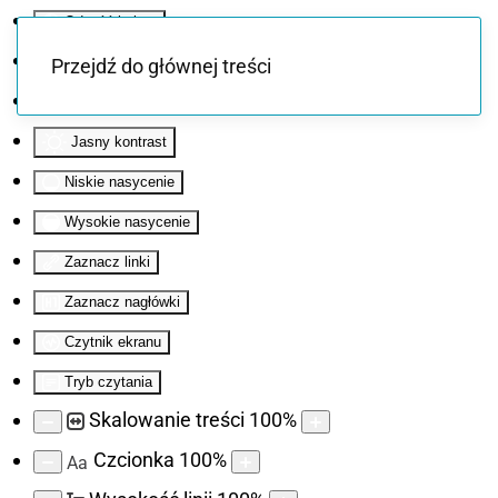
Odwróć kolory
Monochromatyczny
Przejdź do głównej treści
Ciemny kontrast
Jasny kontrast
Niskie nasycenie
Wysokie nasycenie
Zaznacz linki
Zaznacz nagłówki
Czytnik ekranu
Tryb czytania
Skalowanie treści
100
%
Czcionka
100
%
Aa