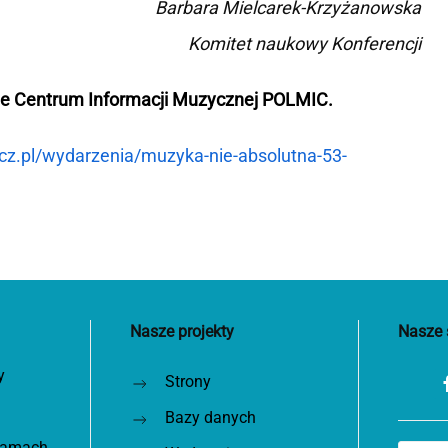
Barbara Mielcarek-Krzyżanowska
Komitet naukowy Konferencji
kie Centrum Informacji Muzycznej POLMIC.
z.pl/wydarzenia/muzyka-nie-absolutna-53-
Nasze projekty
Nasze 
y
Strony
Bazy danych
 ramach