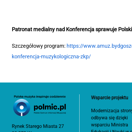
Patronat medialny nad Konferencja sprawuje Pols
Szczegółowy program:
https://www.amuz.bydgoszc
konferencja-muzykologiczna-zkp/
Wsparcie projektu
Modernizacja stron
odbywa się dzięki
wsparciu Ministra
Rynek Starego Miasta 27
Edukacji i Nauki w