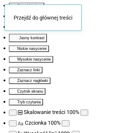
Odwróć kolory
Monochromatyczny
Przejdź do głównej treści
Ciemny kontrast
Jasny kontrast
Niskie nasycenie
Wysokie nasycenie
Zaznacz linki
Zaznacz nagłówki
Czytnik ekranu
Tryb czytania
Skalowanie treści
100
%
Czcionka
100
%
Aa