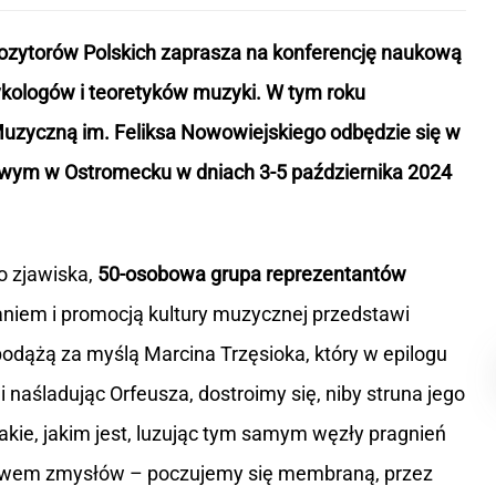
ozytorów Polskich zaprasza na konferencję naukową
kologów i teoretyków muzyki. W tym roku
zyczną im. Feliksa Nowowiejskiego odbędzie się w
wym w Ostromecku w dniach 3-5 października 2024
o zjawiska,
50-osobowa grupa reprezentantów
aniem i promocją kultury muzycznej przedstawi
 podążą za myślą Marcina Trzęsioka, który w epilogu
li naśladując Orfeusza, dostroimy się, niby struna jego
e takie, jakim jest, luzując tym samym węzły pragnień
ctwem zmysłów – poczujemy się membraną, przez