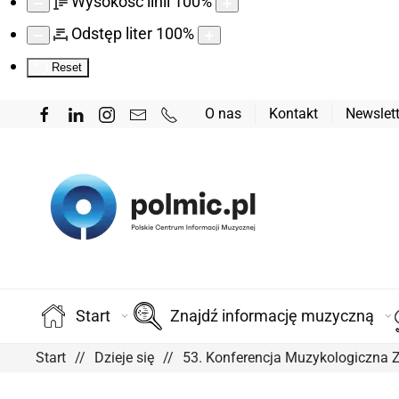
Wysokość linii
100
%
Odstęp liter
100
%
Reset
O nas
Kontakt
Newslett
Start
Znajdź informację muzyczną
Start
Dzieje się
53. Konferencja Muzykologiczna 