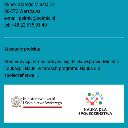
Rynek Starego Miasta 27
00-272 Warszawa
e-mail:
polmic@polmic.pl
tel:
+48 22 635 91 40
Wsparcie projektu
Modernizacja strony odbywa się dzięki wsparciu Ministra
Edukacji i Nauki w ramach programu Nauka dla
społeczeństwa II.