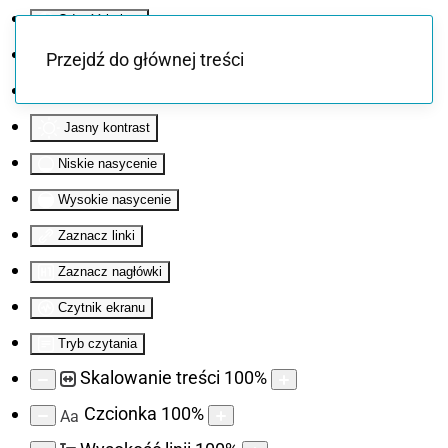
Odwróć kolory
Monochromatyczny
Przejdź do głównej treści
Ciemny kontrast
Jasny kontrast
Niskie nasycenie
Wysokie nasycenie
Zaznacz linki
Zaznacz nagłówki
Czytnik ekranu
Tryb czytania
Skalowanie treści
100
%
Czcionka
100
%
Aa