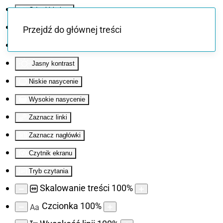
Odwróć kolory
Monochromatyczny
Przejdź do głównej treści
Ciemny kontrast
Jasny kontrast
Niskie nasycenie
Wysokie nasycenie
Zaznacz linki
Zaznacz nagłówki
Czytnik ekranu
Tryb czytania
Skalowanie treści
100
%
Czcionka
100
%
Aa