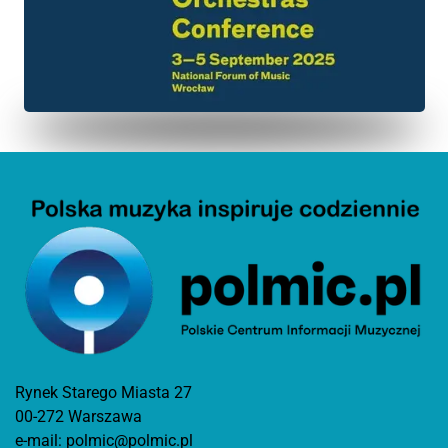
Rynek Starego Miasta 27
00-272 Warszawa
e-mail:
polmic@polmic.pl