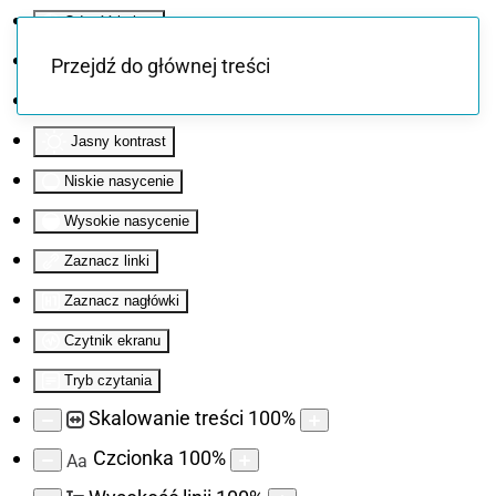
Odwróć kolory
Monochromatyczny
Przejdź do głównej treści
Ciemny kontrast
Jasny kontrast
Niskie nasycenie
Wysokie nasycenie
Zaznacz linki
Zaznacz nagłówki
Czytnik ekranu
Tryb czytania
Skalowanie treści
100
%
Czcionka
100
%
Aa