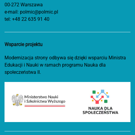
00-272 Warszawa
e-mail:
polmic@polmic.pl
tel:
+48 22 635 91 40
Wsparcie projektu
Modernizacja strony odbywa się dzięki wsparciu Ministra
Edukacji i Nauki w ramach programu Nauka dla
społeczeństwa II.