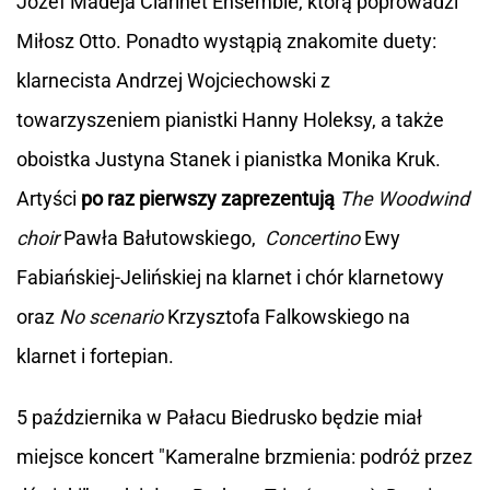
Józef Madeja Clarinet Ensemble, którą poprowadzi
Miłosz Otto. Ponadto wystąpią znakomite duety:
klarnecista Andrzej Wojciechowski z
towarzyszeniem pianistki Hanny Holeksy, a także
oboistka Justyna Stanek i pianistka Monika Kruk.
Artyści
po raz pierwszy zaprezentują
The Woodwind
choir
Pawła Bałutowskiego,
Concertino
Ewy
Fabiańskiej-Jelińskiej na klarnet i chór klarnetowy
oraz
No scenario
Krzysztofa Falkowskiego na
klarnet i fortepian.
5 października w Pałacu Biedrusko będzie miał
miejsce koncert "Kameralne brzmienia: podróż przez