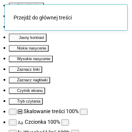
Odwróć kolory
Monochromatyczny
Przejdź do głównej treści
Ciemny kontrast
Jasny kontrast
Niskie nasycenie
Wysokie nasycenie
Zaznacz linki
Zaznacz nagłówki
Czytnik ekranu
Tryb czytania
Skalowanie treści
100
%
Czcionka
100
%
Aa