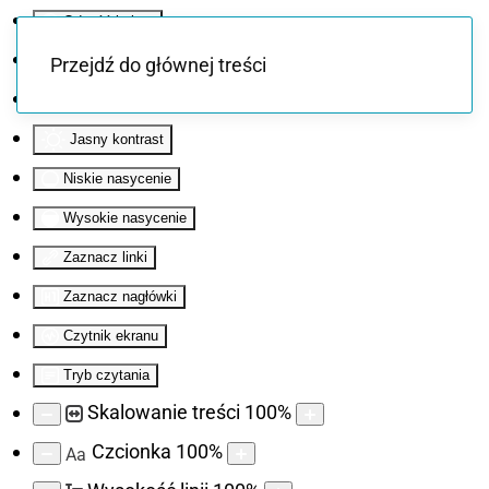
Odwróć kolory
Monochromatyczny
Przejdź do głównej treści
Ciemny kontrast
Jasny kontrast
Niskie nasycenie
Wysokie nasycenie
Zaznacz linki
Zaznacz nagłówki
Czytnik ekranu
Tryb czytania
Skalowanie treści
100
%
Czcionka
100
%
Aa