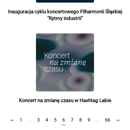
Inauguracja cyklu koncertowego Filharmonii Śląskiej
"Rytmy industrii"
Koncert na zmianę czasu w Hashtag Labie
1
…
3
4
5
6
7
8
9
…
66