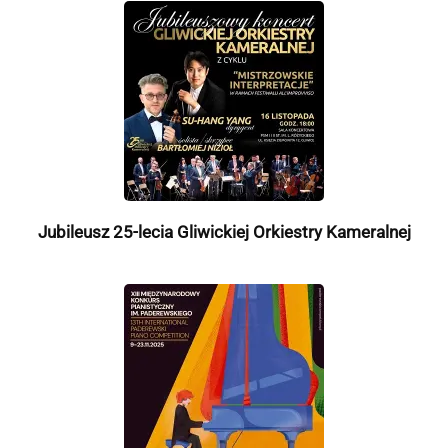
Jubileusz 25-lecia Gliwickiej Orkiestry Kameralnej