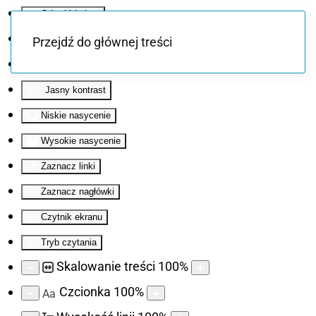
Odwróć kolory
Monochromatyczny
Przejdź do głównej treści
Ciemny kontrast
Jasny kontrast
Niskie nasycenie
Wysokie nasycenie
Zaznacz linki
Zaznacz nagłówki
Czytnik ekranu
Tryb czytania
Skalowanie treści
100
%
Czcionka
100
%
Aa