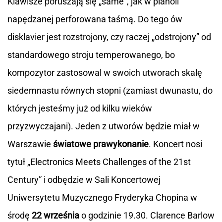
Klawisze poruszają się „same”, jak w pianoli
napędzanej perforowana taśmą. Do tego ów
disklavier jest rozstrojony, czy raczej „odstrojony” od
standardowego stroju temperowanego, bo
kompozytor zastosowal w swoich utworach skalę
siedemnastu równych stopni (zamiast dwunastu, do
których jesteśmy już od kilku wieków
przyzwyczajani). Jeden z utworów będzie miał w
Warszawie
światowe prawykonanie
. Koncert nosi
tytuł „Electronics Meets Challenges of the 21st
Century” i odbędzie w Sali Koncertowej
Uniwersytetu Muzycznego Fryderyka Chopina w
środę
22 września
o godzinie 19.30. Clarence Barlow