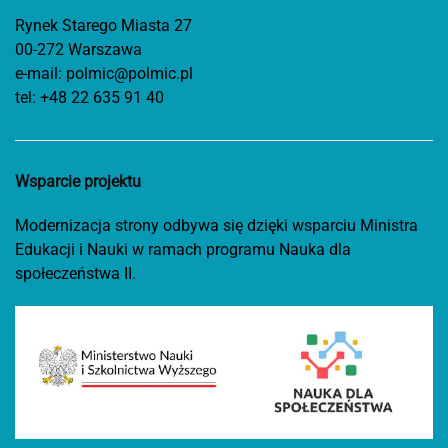
Rynek Starego Miasta 27
00-272 Warszawa
e-mail:
polmic@polmic.pl
tel:
+48 22 635 91 40
Wsparcie projektu
Modernizacja strony odbywa się dzięki wsparciu Ministra
Edukacji i Nauki w ramach programu Nauka dla
społeczeństwa II.