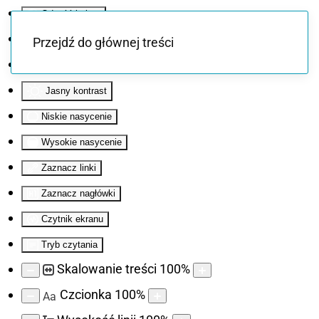
Odwróć kolory
Monochromatyczny
Przejdź do głównej treści
Ciemny kontrast
Jasny kontrast
Niskie nasycenie
Wysokie nasycenie
Zaznacz linki
Zaznacz nagłówki
Czytnik ekranu
Tryb czytania
Skalowanie treści
100
%
Czcionka
100
%
Aa