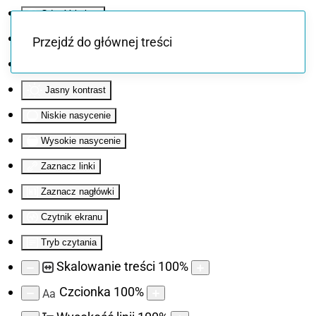
Odwróć kolory
Monochromatyczny
Przejdź do głównej treści
Ciemny kontrast
Jasny kontrast
Niskie nasycenie
Wysokie nasycenie
Zaznacz linki
Zaznacz nagłówki
Czytnik ekranu
Tryb czytania
Skalowanie treści
100
%
Czcionka
100
%
Aa