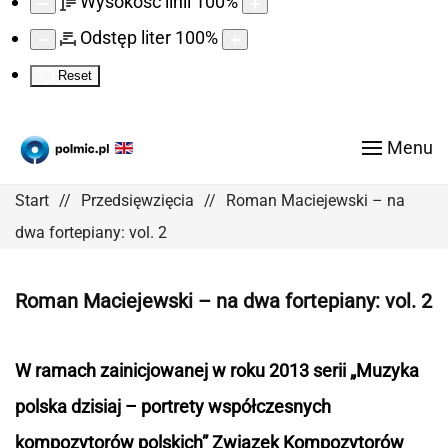
Wysokość linii
100
%
Odstęp liter
100
%
Reset
Menu
Start
Przedsięwzięcia
Roman Maciejewski – na
dwa fortepiany: vol. 2
Roman Maciejewski – na dwa fortepiany: vol. 2
W ramach zainicjowanej w roku 2013 serii „Muzyka
polska dzisiaj – portrety współczesnych
kompozytorów polskich” Związek Kompozytorów