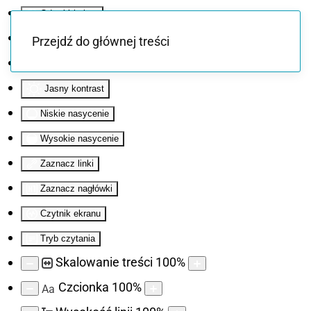
Odwróć kolory
Monochromatyczny
Przejdź do głównej treści
Ciemny kontrast
Jasny kontrast
Niskie nasycenie
Wysokie nasycenie
Zaznacz linki
Zaznacz nagłówki
Czytnik ekranu
Tryb czytania
Skalowanie treści
100
%
Czcionka
100
%
Aa