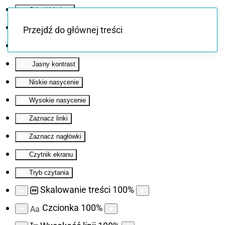
Odwróć kolory
Monochromatyczny
Przejdź do głównej treści
Ciemny kontrast
Jasny kontrast
Niskie nasycenie
Wysokie nasycenie
Zaznacz linki
Zaznacz nagłówki
Czytnik ekranu
Tryb czytania
Skalowanie treści
100
%
Czcionka
100
%
Aa