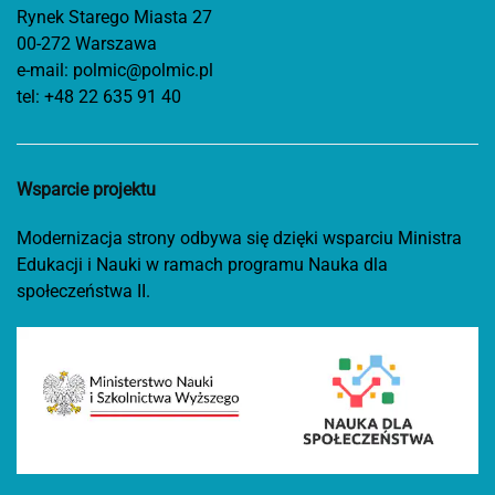
Rynek Starego Miasta 27
00-272 Warszawa
e-mail:
polmic@polmic.pl
tel:
+48 22 635 91 40
Wsparcie projektu
Modernizacja strony odbywa się dzięki wsparciu Ministra
Edukacji i Nauki w ramach programu Nauka dla
społeczeństwa II.