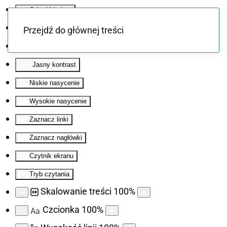
Odwróć kolory
Monochromatyczny
Przejdź do głównej treści
Ciemny kontrast
Jasny kontrast
Niskie nasycenie
Wysokie nasycenie
Zaznacz linki
Zaznacz nagłówki
Czytnik ekranu
Tryb czytania
Skalowanie treści
100
%
Czcionka
100
%
Aa