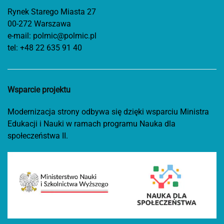
Rynek Starego Miasta 27
00-272 Warszawa
e-mail:
polmic@polmic.pl
tel:
+48 22 635 91 40
Wsparcie projektu
Modernizacja strony odbywa się dzięki wsparciu Ministra
Edukacji i Nauki w ramach programu Nauka dla
społeczeństwa II.