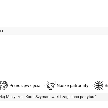
er
Przedsięwzięcia
Nasze patronaty
S
teką Muzyczną. Karol Szymanowski i zaginiona partytura"