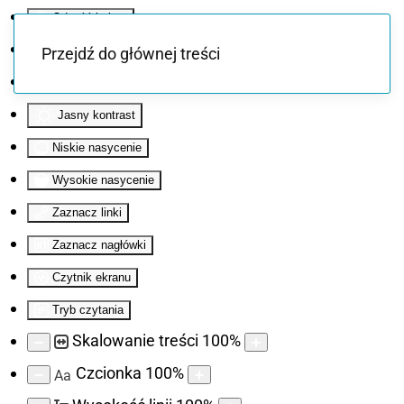
Odwróć kolory
Monochromatyczny
Przejdź do głównej treści
Ciemny kontrast
Jasny kontrast
Niskie nasycenie
Wysokie nasycenie
Zaznacz linki
Zaznacz nagłówki
Czytnik ekranu
Tryb czytania
Skalowanie treści
100
%
Czcionka
100
%
Aa