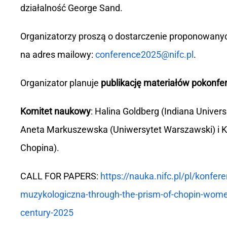
działalność George Sand.
Organizatorzy proszą o dostarczenie proponowanyc
na adres mailowy:
conference2025@nifc.pl
.
Organizator planuje
publikację materiałów pokonfe
Komitet naukowy
: Halina Goldberg (Indiana Universi
Aneta Markuszewska (Uniwersytet Warszawski) i Ka
Chopina).
CALL FOR PAPERS:
https://nauka.nifc.pl/pl/konf
muzykologiczna-through-the-prism-of-chopin-women
century-2025