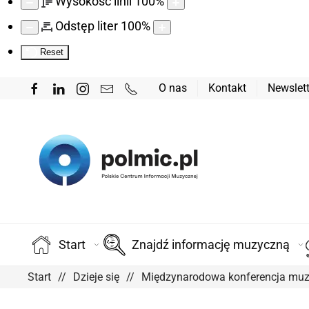
Wysokość linii
100
%
Odstęp liter
100
%
Reset
O nas
Kontakt
Newslett
Start
Znajdź informację muzyczną
Start
Dzieje się
Międzynarodowa konferencja muzyk