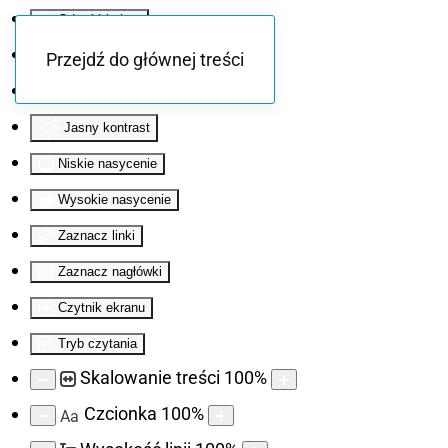
Odwróć kolory
Monochromatyczny
Przejdź do głównej treści
Ciemny kontrast
Jasny kontrast
Niskie nasycenie
Wysokie nasycenie
Zaznacz linki
Zaznacz nagłówki
Czytnik ekranu
Tryb czytania
Skalowanie treści
100
%
Czcionka
100
%
Aa