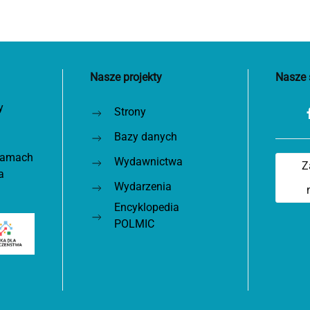
Nasze projekty
Nasze 
y
Strony
Bazy danych
 ramach
Wydawnictwa
Z
a
Wydarzenia
Encyklopedia
POLMIC