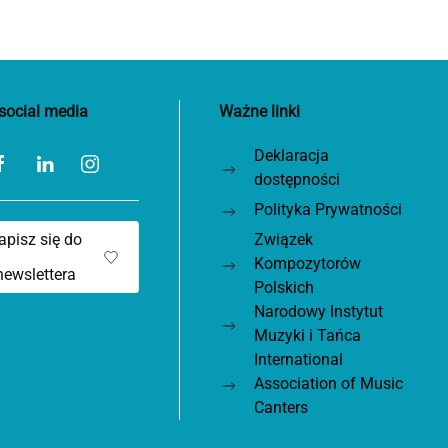
social media
Ważne linki
Deklaracja
dostępności
Polityka Prywatności
apisz się do
Związek
Kompozytorów
newslettera
Polskich
Narodowy Instytut
Muzyki i Tańca
International
Association of Music
Canters